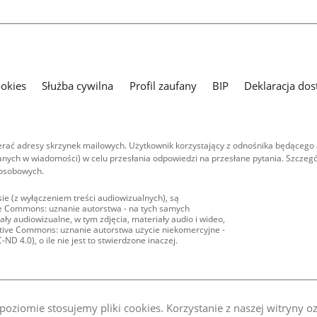
ookies
Służba cywilna
Profil zaufany
BIP
Deklaracja dos
ać adresy skrzynek mailowych. Użytkownik korzystający z odnośnika będącego 
nych w wiadomości) w celu przesłania odpowiedzi na przesłane pytania. Szczegó
 osobowych.
ie (z wyłączeniem treści audiowizualnych), są
ive Commons: uznanie autorstwa - na tych samych
ły audiowizualne, w tym zdjęcia, materiały audio i wideo,
eative Commons: uznanie autorstwa użycie niekomercyjne -
D 4.0), o ile nie jest to stwierdzone inaczej.
oziomie stosujemy pliki cookies. Korzystanie z naszej witryny 