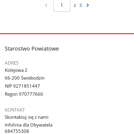
z
3
stopka
Starostwo Powiatowe
ADRES
Kolejowa 2
66-200 Świebodzin
NIP 9271851447
Regon 970777660
KONTAKT
Skontaktuj się z nami
Infolinia dla Obywatela
684755308