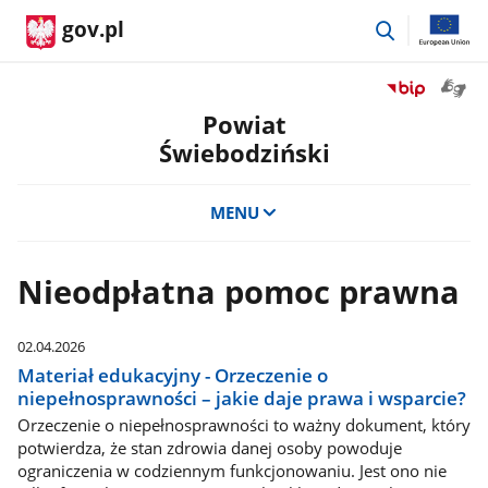
przejdź
gov.pl
do
wyszukiwar
Otwór
Przejdź
okno
do
Powiat
z
serwisu
Świebodziński
tłuma
Biuletyn
języka
Informacji
migow
Publicznej
MENU
Powiat
Świebodzińsk
Nieodpłatna pomoc prawna
02.04.2026
Materiał edukacyjny - Orzeczenie o
niepełnosprawności – jakie daje prawa i wsparcie?
Orzeczenie o niepełnosprawności to ważny dokument, który
potwierdza, że stan zdrowia danej osoby powoduje
ograniczenia w codziennym funkcjonowaniu. Jest ono nie