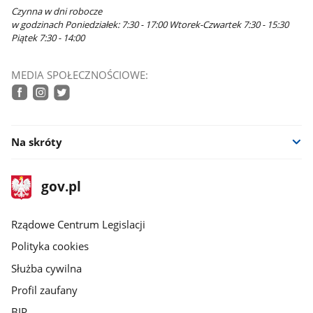
Czynna w dni robocze
w godzinach Poniedziałek: 7:30 - 17:00 Wtorek-Czwartek 7:30 - 15:30
Piątek 7:30 - 14:00
MEDIA SPOŁECZNOŚCIOWE:
facebook
instagram
twitter
Na skróty
stopka
Strona
gov.pl
gov.pl
główna
Rządowe Centrum Legislacji
Polityka cookies
Służba cywilna
Profil zaufany
BIP