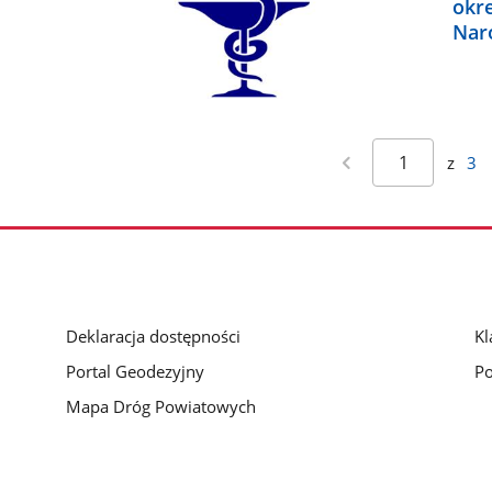
okr
Nar
z
3
Deklaracja dostępności
Kl
Portal Geodezyjny
Po
Mapa Dróg Powiatowych