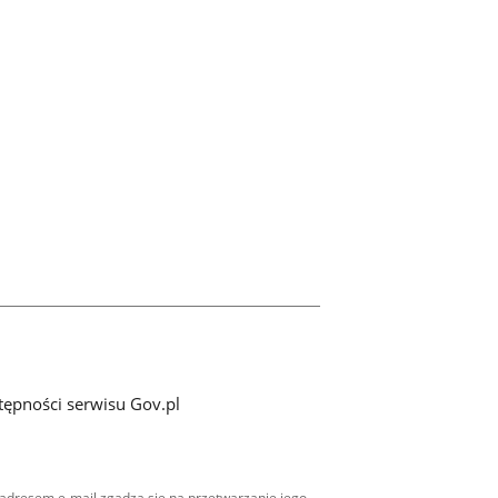
tępności serwisu Gov.pl
adresem e-mail zgadza się na przetwarzanie jego