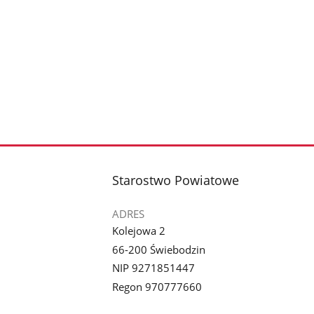
stopka
Starostwo Powiatowe
ADRES
Kolejowa 2
66-200 Świebodzin
NIP 9271851447
Regon 970777660