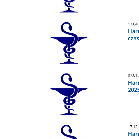
17.04
Har
cza
07.01
Har
2025
17.12
Har