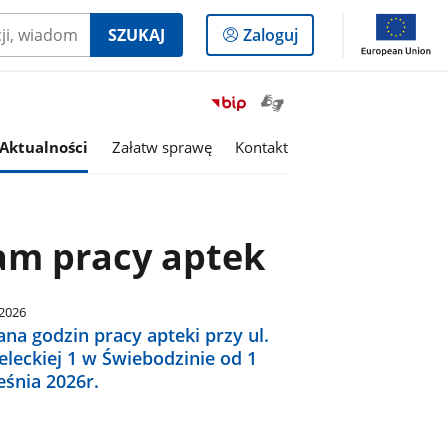
Logowanie
SZUKAJ
Zaloguj
do
panelu
Otwórz
Przejdź
okno
do
z
serwisu
Aktualności
Załatw sprawę
Kontakt
tłumaczem
Biuletyn
języka
Informacji
migowego
Publicznej
Powiat
am pracy aptek
Świebodziński
.2026
na godzin pracy apteki przy ul.
eleckiej 1 w Świebodzinie od 1
eśnia 2026r.