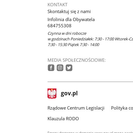
KONTAKT
Skontaktuj się z nami
Infolinia dla Obywatela
684755308
Czynna w dni robocze
w godzinach Poniedziałek: 7:30 - 17:00 Wtorek-C
7:30 - 15:30 Piątek 7:30 - 14:00
MEDIA SPOŁECZNOŚCIOWE:
facebook
instagram
twitter
stopka
Strona
gov.pl
gov.pl
główna
Rządowe Centrum Legislacji
Polityka c
Klauzula RODO
Strony dostępne w domenie www.gov.pl mogą zawier