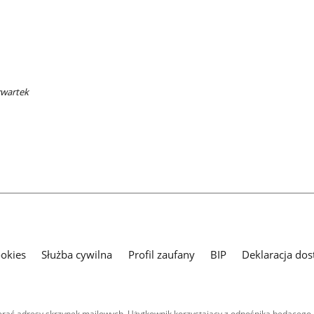
zwartek
ookies
Służba cywilna
Profil zaufany
BIP
Deklaracja dos
ać adresy skrzynek mailowych. Użytkownik korzystający z odnośnika będącego 