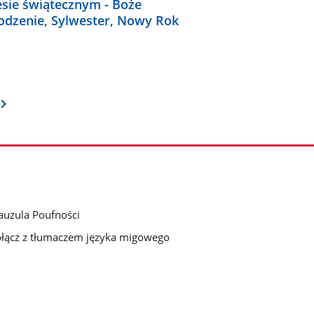
esie świątecznym - Boże
odzenie, Sylwester, Nowy Rok
auzula Poufności
łącz z tłumaczem języka migowego