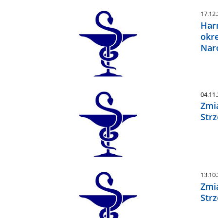
17.12
Har
okr
Nar
04.11
Zmia
Strz
13.10
Zmia
Strz