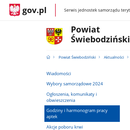
gov.pl
Serwis jednostek samorządu teryt
gov.pl
Powiat
Świebodziński
Powiat Świebodziński
Aktualności
Wiadomości
Wybory samorządowe 2024
Ogłoszenia, komunikaty i
obwieszczenia
Godziny i harmonogram pracy
aptek
Akcje poboru krwi