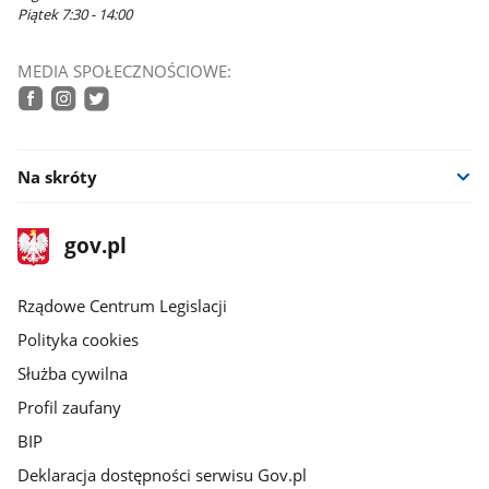
Piątek 7:30 - 14:00
MEDIA SPOŁECZNOŚCIOWE:
facebook
instagram
twitter
Na skróty
stopka
Strona
gov.pl
gov.pl
główna
Rządowe Centrum Legislacji
Polityka cookies
Służba cywilna
Profil zaufany
BIP
Deklaracja dostępności serwisu Gov.pl