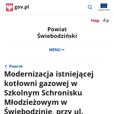
przejdź
gov.pl
do
wyszukiwar
Otwór
Przejdź
okno
do
Powiat
z
serwisu
Świebodziński
tłuma
Biuletyn
języka
Informacji
migow
Publicznej
MENU
Powiat
Świebodzińsk
Powrót
Modernizacja istniejącej
kotłowni gazowej w
Szkolnym Schronisku
Młodzieżowym w
Świebodzinie, przy ul.