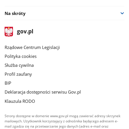
facebook
Na skróty
stopka
Strona
gov.pl
gov.pl
główna
Rządowe Centrum Legislacji
Polityka cookies
Służba cywilna
Profil zaufany
BIP
Deklaracja dostępności serwisu Gov.pl
Klauzula RODO
Strony dostępne w domenie www.gov.pl mogą zawierać adresy skrzynek
mailowych. Użytkownik korzystający z odnośnika będącego adresem e-
mail zgadza się na przetwarzanie jego danych (adres e-mail oraz