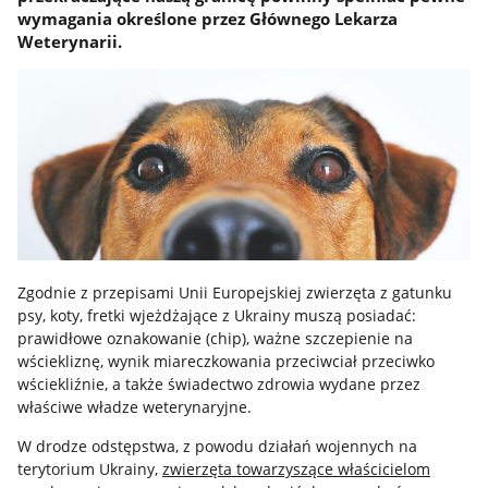
wymagania określone przez Głównego Lekarza
Weterynarii.
Zgodnie z przepisami Unii Europejskiej zwierzęta z gatunku
psy, koty, fretki wjeżdżające z Ukrainy muszą posiadać:
prawidłowe oznakowanie (chip),
ważne szczepienie na
wściekliznę,
wynik miareczkowania przeciwciał przeciwko
wściekliźnie,
a także świadectwo zdrowia wydane przez
właściwe władze weterynaryjne.
W drodze odstępstwa, z powodu działań wojennych na
terytorium Ukrainy,
zwierzęta towarzyszące właścicielom