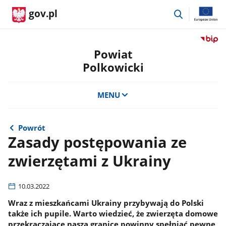
przejdź
gov.pl
do
wyszukiwar
Przejdź
do
Powiat
serwis
Polkowicki
Biulety
Informa
Publicz
MENU
Powiat
Polkow
Powrót
Zasady postępowania ze
zwierzętami z Ukrainy
10.03.2022
Wraz z mieszkańcami Ukrainy przybywają do Polski
także ich pupile. Warto wiedzieć, że zwierzęta domowe
przekraczające naszą granicę powinny spełniać pewne