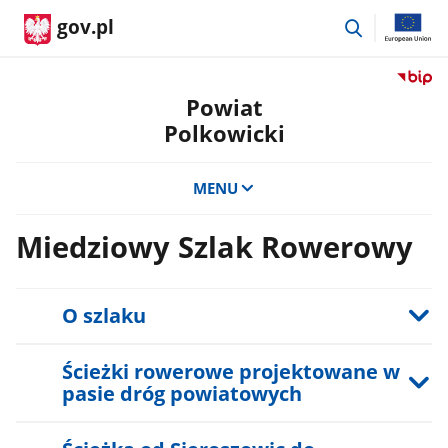
przejdź
gov.pl
do
wyszukiwar
Przejdź
do
Powiat
serwis
Polkowicki
Biulety
Informa
Publicz
MENU
Powiat
Polkow
Miedziowy Szlak Rowerowy
O szlaku
Ścieżki rowerowe projektowane w
pasie dróg powiatowych