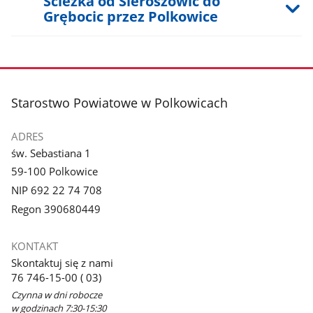
Ścieżka od Sieroszowic do
Grębocic przez Polkowice
stopka
Starostwo Powiatowe w Polkowicach
ADRES
św. Sebastiana 1
59-100 Polkowice
NIP 692 22 74 708
Regon 390680449
KONTAKT
Skontaktuj się z nami
76 746-15-00 ( 03)
Czynna w dni robocze
w godzinach 7:30-15:30