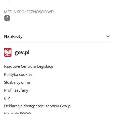
MEDIA SPOŁECZNOŚCIOWE:
facebook
Na skróty
stopka
Strona
gov.pl
gov.pl
główna
Rządowe Centrum Legislacji
Polityka cookies
Służba cywilna
Profil zaufany
BIP
Deklaracja dostępności serwisu Gov.pl
Klauzula RODO