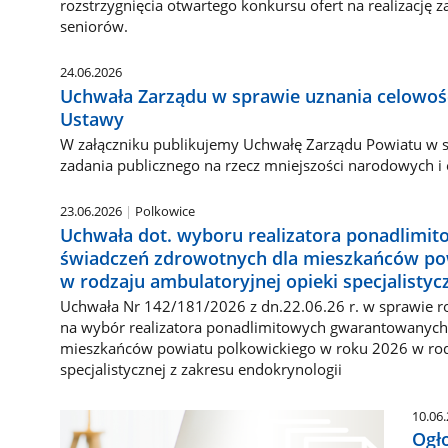
rozstrzygnięcia otwartego konkursu ofert na realizację za
seniorów.
24.06.2026
Uchwała Zarządu w sprawie uznania celowości 
Ustawy
W załączniku publikujemy Uchwałę Zarządu Powiatu w sp
zadania publicznego na rzecz mniejszości narodowych i 
23.06.2026
Polkowice
Uchwała dot. wyboru realizatora ponadlim
świadczeń zdrowotnych dla mieszkańców po
w rodzaju ambulatoryjnej opieki specjalistyc
Uchwała Nr 142/181/2026 z dn.22.06.26 r. w sprawie ro
na wybór realizatora ponadlimitowych gwarantowanych
mieszkańców powiatu polkowickiego w roku 2026 w rod
specjalistycznej z zakresu endokrynologii
10.06
Ogło