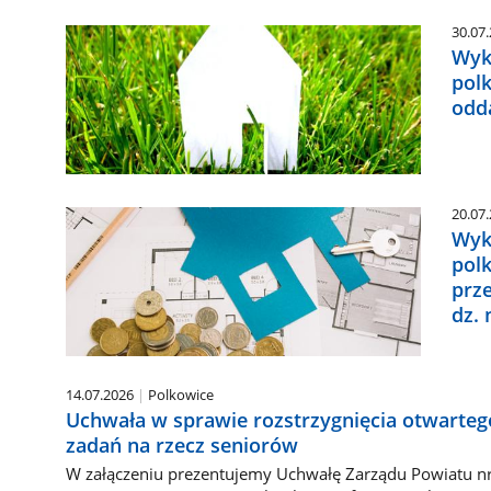
30.07
Wyk
pol
odd
20.07
Wyk
pol
prz
dz. 
14.07.2026
Polkowice
Uchwała w sprawie rozstrzygnięcia otwartego
zadań na rzecz seniorów
W załączeniu prezentujemy Uchwałę Zarządu Powiatu n