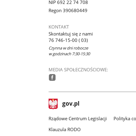
NIP 692 22 74 708
Regon 390680449
KONTAKT
Skontaktuj się z nami
76 746-15-00 ( 03)
Czynna w dni robocze
w godzinach 7:30-15:30
MEDIA SPOŁECZNOŚCIOWE:
facebook
stopka
Strona
gov.pl
gov.pl
główna
Rządowe Centrum Legislacji
Polityka c
Klauzula RODO