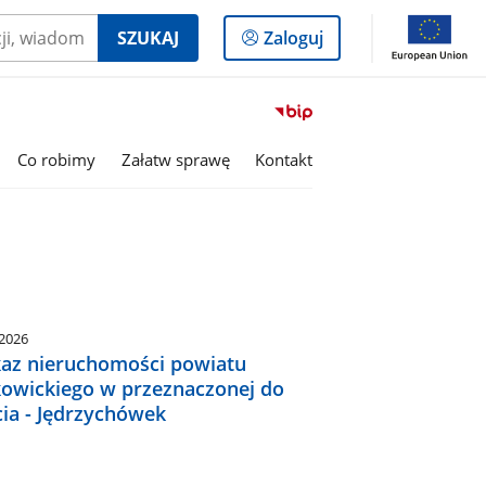
Logowanie
SZUKAJ
Zaloguj
do
panelu
Przejdź
do
serwisu
Co robimy
Załatw sprawę
Kontakt
Biuletyn
Informacji
Publicznej
Powiat
Polkowicki
.2026
az nieruchomości powiatu
kowickiego w przeznaczonej do
cia - Jędrzychówek