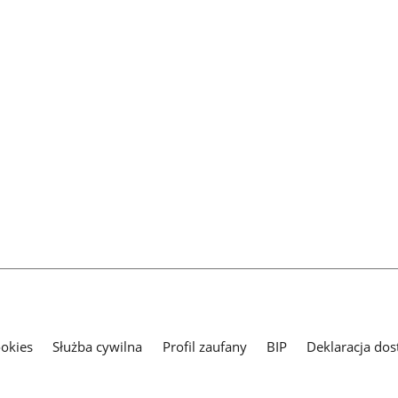
ookies
Służba cywilna
Profil zaufany
BIP
Deklaracja dos