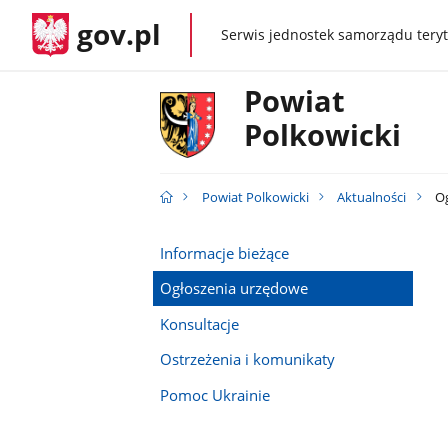
gov.pl
Serwis jednostek samorządu teryt
gov.pl
Powiat
Polkowicki
Powiat Polkowicki
Aktualności
Og
Informacje bieżące
Ogłoszenia urzędowe
Konsultacje
Ostrzeżenia i komunikaty
Pomoc Ukrainie