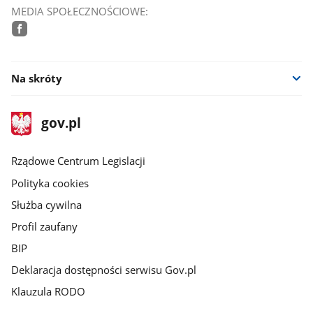
MEDIA SPOŁECZNOŚCIOWE:
facebook
Na skróty
stopka
Strona
gov.pl
gov.pl
główna
Rządowe Centrum Legislacji
Polityka cookies
Służba cywilna
Profil zaufany
BIP
Deklaracja dostępności serwisu Gov.pl
Klauzula RODO