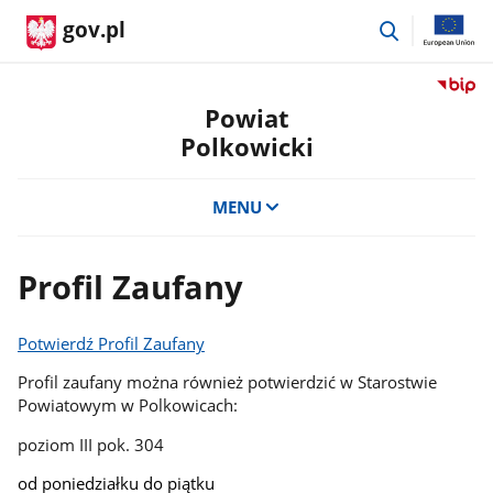
przejdź
gov.pl
do
wyszukiwar
Przejdź
do
Powiat
serwis
Polkowicki
Biulety
Informa
Publicz
MENU
Powiat
Polkow
Profil Zaufany
Potwierdź Profil Zaufany
Profil zaufany można również potwierdzić w Starostwie
Powiatowym w Polkowicach:
poziom III pok. 304
od poniedziałku do piątku