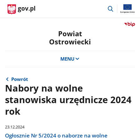
przejdź
gov.pl
do
wyszukiwar
Przejdź
do
Powiat
serwis
Ostrowiecki
Biulety
Informa
Publicz
MENU
Powiat
Ostrow
Powrót
Nabory na wolne
stanowiska urzędnicze 2024
rok
23.12.2024
Ogłosznie Nr 5/2024 o naborze na wolne