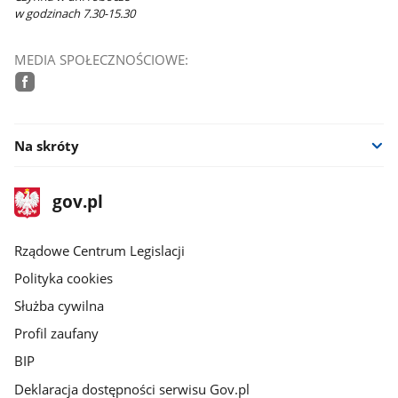
w godzinach 7.30-15.30
MEDIA SPOŁECZNOŚCIOWE:
facebook
Na skróty
stopka
Strona
gov.pl
gov.pl
główna
Rządowe Centrum Legislacji
Polityka cookies
Służba cywilna
Profil zaufany
BIP
Deklaracja dostępności serwisu Gov.pl