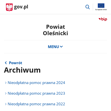
przejdź
gov.pl
do
wyszukiwar
Przejdź
do
Powiat
serwis
Oleśnicki
Biulety
Informa
Publicz
MENU
Powiat
Oleśnic
Powrót
Archiwum
Nieodpłatna pomoc prawna 2024
Nieodpłatna pomoc prawna 2023
Nieodpłatna pomoc prawna 2022