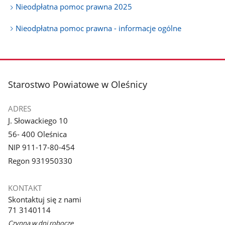
Nieodpłatna pomoc prawna 2025
Nieodpłatna pomoc prawna - informacje ogólne
stopka
Starostwo Powiatowe w Oleśnicy
ADRES
J. Słowackiego 10
56- 400 Oleśnica
NIP 911-17-80-454
Regon 931950330
KONTAKT
Skontaktuj się z nami
71 3140114
Czynna w dni robocze