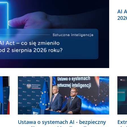
AI A
202
Ustawa o systemach AI - bezpieczny
Ext