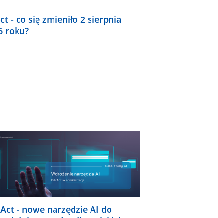
ct - co się zmieniło 2 sierpnia
6 roku?
rAct - nowe narzędzie AI do