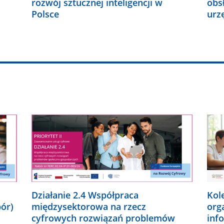
rozwój sztucznej inteligencji w
obs
Polsce
urz
Działanie 2.4 Współpraca
Kol
bór)
międzysektorowa na rzecz
org
cyfrowych rozwiązań problemów
inf