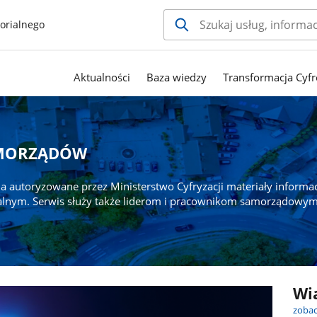
orialnego
Aktualności
Baza wiedzy
Transformacja Cyfr
AMORZĄDÓW
a autoryzowane przez Ministerstwo Cyfryzacji materiały informa
alnym. Serwis służy także liderom i pracownikom samorządowym
Wi
zobac