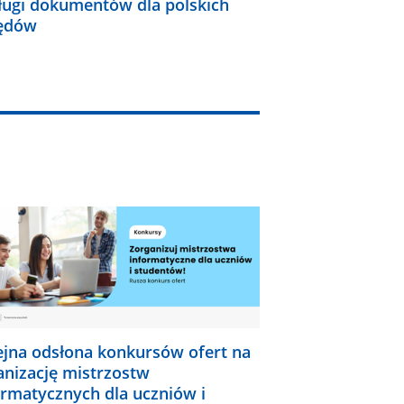
ługi dokumentów dla polskich
ędów
ejna odsłona konkursów ofert na
anizację mistrzostw
ormatycznych dla uczniów i