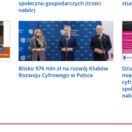
społeczno-gospodarczych (trzeci
stu
nabór)
Blisko 976 mln zł na rozwój Klubów
Dzi
Rozwoju Cyfrowego w Polsce
mię
cyf
spo
nab