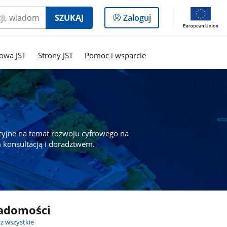
Logowanie
SZUKAJ
Zaloguj
do
panelu
owa JST
Strony JST
Pomoc i wsparcie
cyjne na temat rozwoju cyfrowego na
 konsultacją i doradztwem.
adomości
z wszystkie