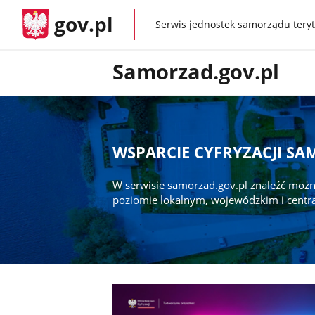
gov.pl
Serwis jednostek samorządu teryt
gov.pl
Samorzad.gov.pl
WSPARCIE CYFRYZACJI S
W serwisie samorzad.gov.pl znaleźć możn
poziomie lokalnym, wojewódzkim i centr