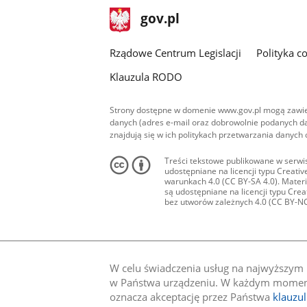
stopka
Strona
gov.pl
gov.pl
główna
Rządowe Centrum Legislacji
Polityka c
Klauzula RODO
Strony dostępne w domenie www.gov.pl mogą zawier
danych (adres e-mail oraz dobrowolnie podanych da
znajdują się w ich politykach przetwarzania danych
Treści tekstowe publikowane w serwis
udostępniane na licencji typu Creat
warunkach 4.0 (CC BY-SA 4.0). Materia
są udostępniane na licencji typu Cr
bez utworów zależnych 4.0 (CC BY-NC-N
W celu świadczenia usług na najwyższym p
w Państwa urządzeniu. W każdym momenci
oznacza akceptację przez Państwa
klauzu