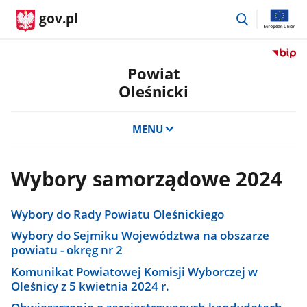
przejdź
gov.pl
do
wyszukiwar
Przejdź
do
Powiat
serwis
Oleśnicki
Biulety
Informa
Publicz
MENU
Powiat
Oleśnic
Wybory samorządowe 2024
Wybory do Rady Powiatu Oleśnickiego
Wybory do Sejmiku Województwa na obszarze
powiatu - okręg nr 2
Komunikat Powiatowej Komisji Wyborczej w
Oleśnicy z 5 kwietnia 2024 r.