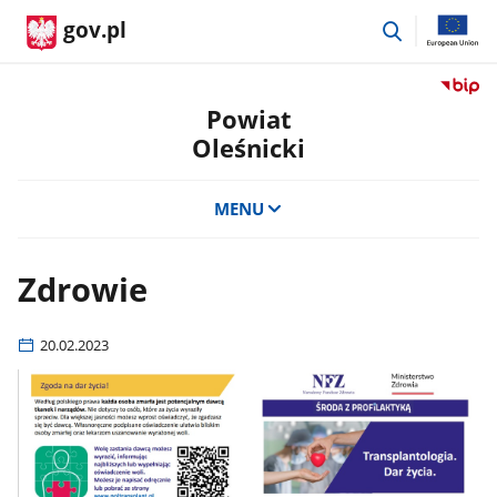
przejdź
gov.pl
do
wyszukiwar
Przejdź
do
Powiat
serwis
Oleśnicki
Biulety
Informa
Publicz
MENU
Powiat
Oleśnic
Zdrowie
20.02.2023