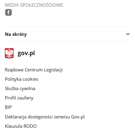
MEDIA SPOŁECZNOŚCIOWE:
facebook
Na skróty
stopka
Strona
gov.pl
gov.pl
główna
Rządowe Centrum Legislacji
Polityka cookies
Służba cywilna
Profil zaufany
BIP
Deklaracja dostępności serwisu Gov.pl
Klauzula RODO