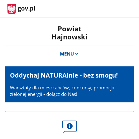
gov.pl
Powiat
Hajnowski
MENU
Banner
Oddychaj NATURAlnie - bez smogu!
promo
Warsztaty dla mieszkańców, konkursy, promocja
zielonej energii - dołącz do Nas!
Linki
dwukolumnowe
z
ikoną