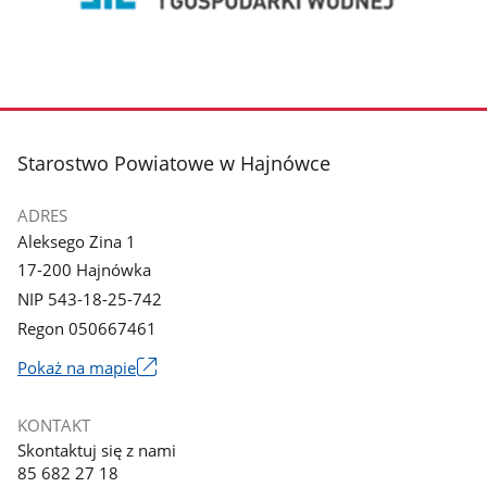
stopka
Starostwo Powiatowe w Hajnówce
ADRES
Aleksego Zina 1
17-200 Hajnówka
NIP 543-18-25-742
Regon 050667461
Link
Pokaż na mapie
otworzy
się
KONTAKT
w
Skontaktuj się z nami
nowym
85 682 27 18
oknie