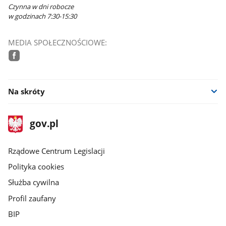
Czynna w dni robocze
w godzinach 7:30-15:30
MEDIA SPOŁECZNOŚCIOWE:
facebook
Na skróty
stopka
Strona
gov.pl
gov.pl
główna
Rządowe Centrum Legislacji
Polityka cookies
Służba cywilna
Profil zaufany
BIP