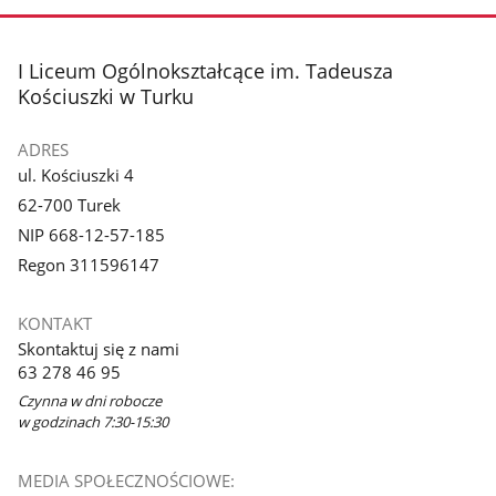
zdjęcie
zdjęcie
3
4
z
z
stopka
I Liceum Ogólnokształcące im. Tadeusza
galerii.
galerii.
Kościuszki w Turku
ADRES
ul. Kościuszki 4
62-700 Turek
NIP 668-12-57-185
Regon 311596147
KONTAKT
Skontaktuj się z nami
63 278 46 95
Czynna w dni robocze
w godzinach 7:30-15:30
MEDIA SPOŁECZNOŚCIOWE: