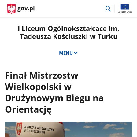
przejdź
gov.pl
do
wyszukiwar
I Liceum Ogólnokształcące im.
Tadeusza Kościuszki w Turku
MENU
Finał Mistrzostw
Wielkopolski w
Drużynowym Biegu na
Orientację