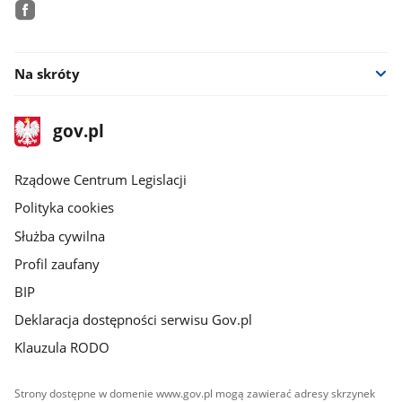
facebook
Na skróty
stopka
Strona
gov.pl
gov.pl
główna
Rządowe Centrum Legislacji
Polityka cookies
Służba cywilna
Profil zaufany
BIP
Deklaracja dostępności serwisu Gov.pl
Klauzula RODO
Strony dostępne w domenie www.gov.pl mogą zawierać adresy skrzynek