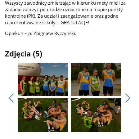
Wszyscy zawodnicy zmierzając w kierunku mety mieli za
zadanie zaliczyć po drodze oznaczone na mapie punkty
kontrolne (PK). Za udział i zaangażowanie oraz godne
reprezentowanie szkoły – GRATULACJE!
Opiekun – p. Zbigniew Ryczyński.
Zdjęcia (5)
Pokaż
Pokaż
zdjęcie
zdjęcie
Pokaż
Poka
1
2
poprzednie
nest
z
z
zdjęcia
zdjęc
galerii.
galerii.
Pokaż
Pokaż