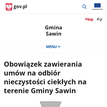
przejdź
gov.pl
do
wyszukiwar
Otwór
Przejdź
okno
do
Gmina
z
serwisu
Sawin
tłuma
Biuletyn
języka
Informacji
migow
Publicznej
MENU
Gmina
Sawin
Obowiązek zawierania
umów na odbiór
nieczystości ciekłych na
terenie Gminy Sawin