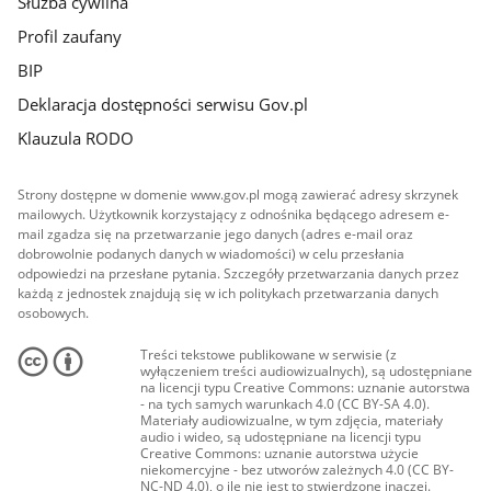
Służba cywilna
Profil zaufany
BIP
Deklaracja dostępności serwisu Gov.pl
Klauzula RODO
Strony dostępne w domenie www.gov.pl mogą zawierać adresy skrzynek
mailowych. Użytkownik korzystający z odnośnika będącego adresem e-
mail zgadza się na przetwarzanie jego danych (adres e-mail oraz
dobrowolnie podanych danych w wiadomości) w celu przesłania
odpowiedzi na przesłane pytania. Szczegóły przetwarzania danych przez
każdą z jednostek znajdują się w ich politykach przetwarzania danych
osobowych.
Treści tekstowe publikowane w serwisie (z
wyłączeniem treści audiowizualnych), są udostępniane
na licencji typu Creative Commons: uznanie autorstwa
- na tych samych warunkach 4.0 (CC BY-SA 4.0).
Materiały audiowizualne, w tym zdjęcia, materiały
audio i wideo, są udostępniane na licencji typu
Creative Commons: uznanie autorstwa użycie
niekomercyjne - bez utworów zależnych 4.0 (CC BY-
NC-ND 4.0), o ile nie jest to stwierdzone inaczej.