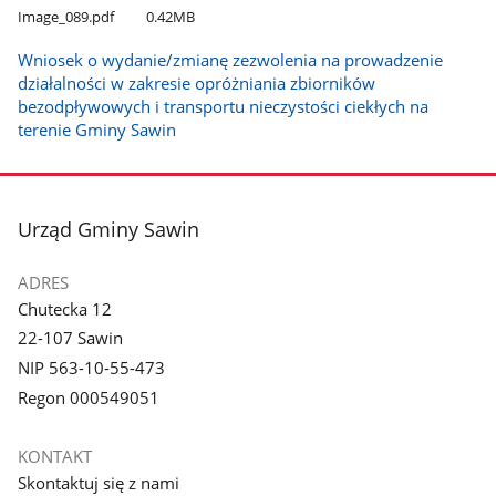
Image​_089.pdf
0.42MB
Wniosek o wydanie/zmianę zezwolenia na prowadzenie
działalności w zakresie opróżniania zbiorników
bezodpływowych i transportu nieczystości ciekłych na
terenie Gminy Sawin
stopka
Urząd Gminy Sawin
ADRES
Chutecka 12
22-107 Sawin
NIP 563-10-55-473
Regon 000549051
KONTAKT
Skontaktuj się z nami