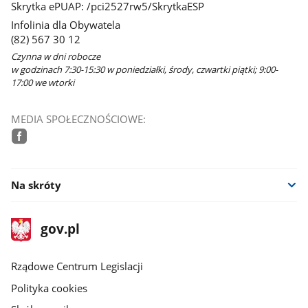
Skrytka ePUAP: /pci2527rw5/SkrytkaESP
Infolinia dla Obywatela
(82) 567 30 12
Czynna w dni robocze
w godzinach 7:30-15:30 w poniedziałki, środy, czwartki piątki; 9:00-
17:00 we wtorki
MEDIA SPOŁECZNOŚCIOWE:
facebook
Na skróty
stopka
Strona
gov.pl
gov.pl
główna
Rządowe Centrum Legislacji
Polityka cookies