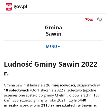
gov.pl
Otwór
Przejdź
okno
do
Gmina
z
serwisu
Sawin
tłuma
Biuletyn
języka
Informacji
migow
Publicznej
MENU
Gmina
Sawin
Ludność Gminy Sawin 2022
r.
Gmina Sawin składa się z
26 miejscowości
, skupionych w
18 sołectwach
(Od 1 stycznia 2022 r. sołectwo Jagodne
przeniesione zostało do gminy Chełm.), o powierzchni 187
2
km
. Społeczność gminy w roku 2021 liczyła
5440
mieszkańców
, w tym
2113 zamieszkałych w Sawinie
.