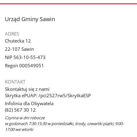
stopka
Urząd Gminy Sawin
ADRES
Chutecka 12
22-107 Sawin
NIP 563-10-55-473
Regon 000549051
KONTAKT
Skontaktuj się z nami
Skrytka ePUAP: /pci2527rw5/SkrytkaESP
Infolinia dla Obywatela
(82) 567 30 12
Czynna w dni robocze
w godzinach 7:30-15:30 w poniedziałki, środy, czwartki piątki; 9:00-
17:00 we wtorki