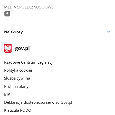
MEDIA SPOŁECZNOŚCIOWE:
facebook
Na skróty
stopka
Strona
gov.pl
gov.pl
główna
Rządowe Centrum Legislacji
Polityka cookies
Służba cywilna
Profil zaufany
BIP
Deklaracja dostępności serwisu Gov.pl
Klauzula RODO