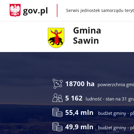
gov.pl
Serwis jednostek samorządu teryt
gov.pl
Gmina
Sawin
18700 ha
powierzchnia gm
5 162
ludność - stan na 31 gr
55,4 mln
budżet gminy - p
49,9 mln
budżet gminy - 