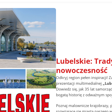
Lubelskie: Trad
nowoczesność
Odkryj region pełen inspiracji!
prezentacji multimedialnej
„Lub
Dowiedz się, jak 35 lat samorząd
bogatą historię z odważnym spo
Poznaj malownicze krajobrazy, p
rozwijające się miasta naszego