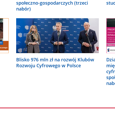
społeczno-gospodarczych (trzeci
stu
nabór)
Blisko 976 mln zł na rozwój Klubów
Dzi
Rozwoju Cyfrowego w Polsce
mię
cyf
spo
nab