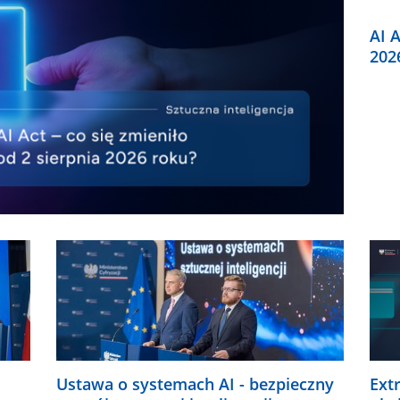
AI A
202
Ustawa o systemach AI - bezpieczny
Ext