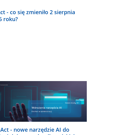
ct - co się zmieniło 2 sierpnia
6 roku?
rAct - nowe narzędzie AI do