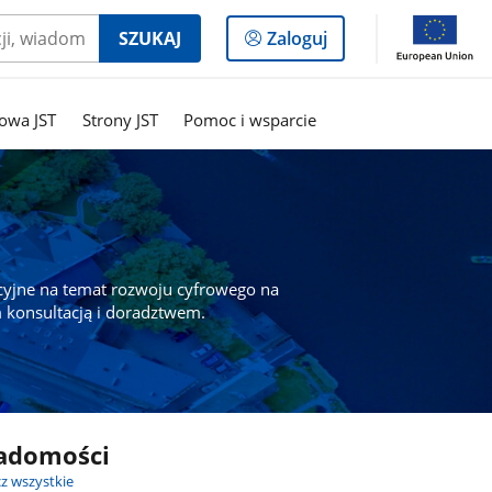
Logowanie
SZUKAJ
Zaloguj
do
panelu
owa JST
Strony JST
Pomoc i wsparcie
cyjne na temat rozwoju cyfrowego na
 konsultacją i doradztwem.
adomości
z wszystkie