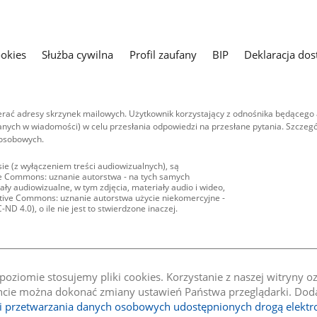
ookies
Służba cywilna
Profil zaufany
BIP
Deklaracja dos
ać adresy skrzynek mailowych. Użytkownik korzystający z odnośnika będącego 
nych w wiadomości) w celu przesłania odpowiedzi na przesłane pytania. Szczegó
 osobowych.
ie (z wyłączeniem treści audiowizualnych), są
ive Commons: uznanie autorstwa - na tych samych
ły audiowizualne, w tym zdjęcia, materiały audio i wideo,
eative Commons: uznanie autorstwa użycie niekomercyjne -
D 4.0), o ile nie jest to stwierdzone inaczej.
oziomie stosujemy pliki cookies. Korzystanie z naszej witryny 
e można dokonać zmiany ustawień Państwa przeglądarki. Dodat
li przetwarzania danych osobowych udostępnionych drogą elektr