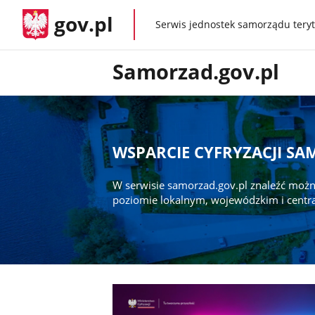
gov.pl
Serwis jednostek samorządu teryt
gov.pl
Samorzad.gov.pl
WSPARCIE CYFRYZACJI S
W serwisie samorzad.gov.pl znaleźć możn
poziomie lokalnym, wojewódzkim i centr