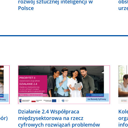
rozwój sztucznej inteligencji w
obs
Polsce
urz
Działanie 2.4 Współpraca
Kol
bór)
międzysektorowa na rzecz
org
cyfrowych rozwiązań problemów
inf