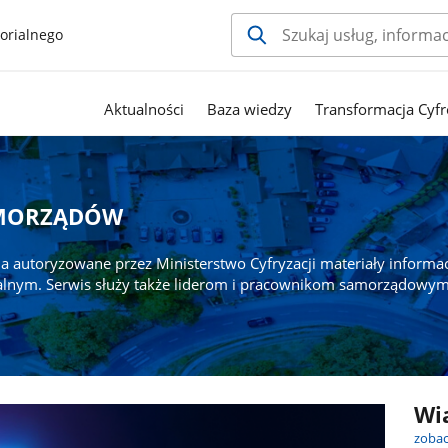
orialnego
Aktualności
Baza wiedzy
Transformacja Cyfr
AMORZĄDÓW
a autoryzowane przez Ministerstwo Cyfryzacji materiały informa
alnym. Serwis służy także liderom i pracownikom samorządowym
Wi
zobac