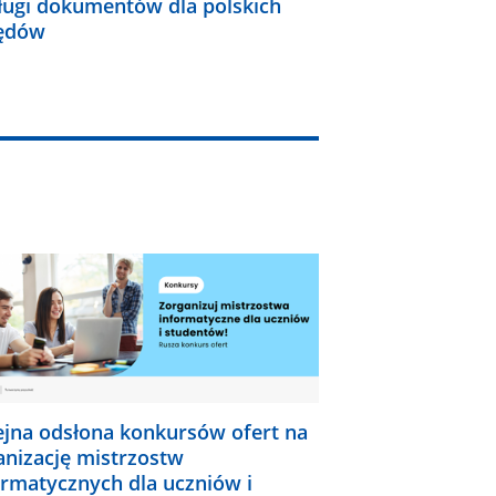
ługi dokumentów dla polskich
ędów
ejna odsłona konkursów ofert na
anizację mistrzostw
ormatycznych dla uczniów i