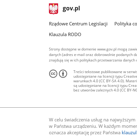
stopka
Strona
gov.pl
gov.pl
główna
Rządowe Centrum Legislacji
Polityka c
Klauzula RODO
Strony dostępne w domenie www.gov.pl mogą zawier
danych (adres e-mail oraz dobrowolnie podanych da
znajdują się w ich politykach przetwarzania danych
Treści tekstowe publikowane w serwis
udostępniane na licencji typu Creat
warunkach 4.0 (CC BY-SA 4.0). Materia
są udostępniane na licencji typu Cr
bez utworów zależnych 4.0 (CC BY-NC-N
W celu świadczenia usług na najwyższym p
w Państwa urządzeniu. W każdym momenci
oznacza akceptację przez Państwa
klauzu