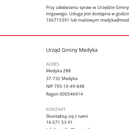
Przy załatwianiu spraw w Urzędzie Gminy
migowego. Usługa jest dostępna w godzin
166715391 lub mailowym medyka@medyka.i
stopka
Urząd Gminy Medyka
ADRES
Medyka 288
37-732 Medyka
NIP 795-10-49-848
Regon 000546414
KONTAKT
Skontaktuj się z nami
16 671 53 91