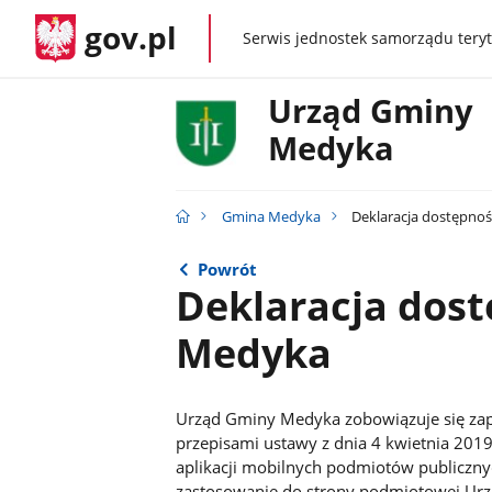
gov.pl
Serwis jednostek samorządu teryt
gov.pl
Urząd Gminy
Medyka
Gmina Medyka
Deklaracja dostępno
Powrót
Deklaracja dos
Medyka
Urząd Gminy Medyka zobowiązuje się zap
przepisami ustawy z dnia 4 kwietnia 2019 
aplikacji mobilnych podmiotów publiczn
zastosowanie do strony podmiotowej Ur