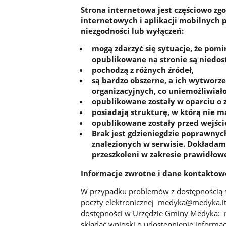
Strona internetowa jest częściowo zg
internetowych i aplikacji mobilnych
niezgodności lub wyłączeń:
mogą zdarzyć się sytuacje, że po
opublikowane na stronie są niedost
pochodzą z różnych źródeł,
są bardzo obszerne, a ich wytworz
organizacyjnych, co uniemożliwiało
opublikowane zostały w oparciu o z
posiadają strukturę, w którą nie m
opublikowane zostały przed wejści
Brak jest gdzieniegdzie poprawnych
znalezionych w serwisie. Dokładam
przeszkoleni w zakresie prawidłow
Informacje zwrotne i dane kontaktow
W przypadku problemów z dostępnością s
poczty elektronicznej medyka@medyka.it
dostępności w Urzędzie Gminy Medyka: 
składać wnioski o udostępnienie informac