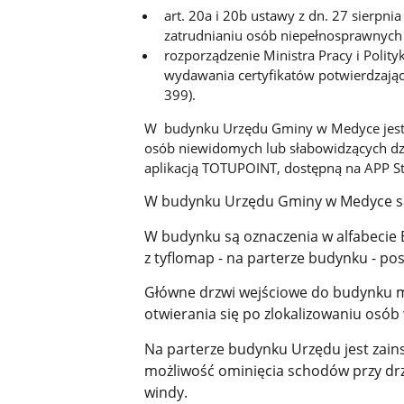
art. 20a i 20b ustawy z dn. 27 sierpni
zatrudnianiu osób niepełnosprawnych (
rozporządzenie Ministra Pracy i Polity
wydawania certyfikatów potwierdzający
399).
W budynku Urzędu Gminy w Medyce jest z
osób niewidomych lub słabowidzących dzi
aplikacją TOTUPOINT, dostępną na APP St
W budynku Urzędu Gminy w Medyce są 
W budynku są oznaczenia w alfabecie B
z tyflomap - na parterze budynku - p
Główne drzwi wejściowe do budynku
otwierania się po zlokalizowaniu osó
Na parterze budynku Urzędu jest zain
możliwość ominięcia schodów przy drz
windy.