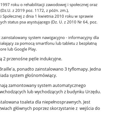
a 1997 roku o rehabilitacji zawodowej i społecznej oraz
Dz.U. z 2019 poz. 1172, z późn. zm.),
ki Społecznej z dnia 1 kwietnia 2010 roku w sprawie
ch status psa asystującego (Dz. U. z 2010 Nr 64, poz.
ainstalowany system nawigacyjno - informacyjny dla
ałający za pomocą smartfonu lub tabletu z bezpłatną
ore lub Google Play.
2 przenośne pętle indukcyjne.
raille'a, ponadto zainstalowano 3 tyflomapy. Jedna
osiada system głośnomówiący.
 mają zamontowany system automatycznego
b wchodzących lub wychodzących z budynku Urzędu.
stalowana toaleta dla niepełnosprawnych. Jest
wiach głównych poprzez skorzystanie z wejścia do