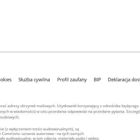
ookies
Służba cywilna
Profil zaufany
BIP
Deklaracja dos
ać adresy skrzynek mailowych. Użytkownik korzystający z odnośnika będącego 
nych w wiadomości) w celu przesłania odpowiedzi na przesłane pytania. Szczegó
 osobowych.
ie (z wyłączeniem treści audiowizualnych), są
ive Commons: uznanie autorstwa - na tych samych
ły audiowizualne, w tym zdjęcia, materiały audio i wideo,