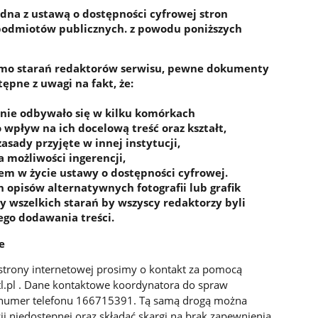
odna z ustawą o dostępności cyfrowej stron
 podmiotów publicznych. z powodu poniższych
mimo starań redaktorów serwisu, pewne dokumenty
ępne z uwagi na fakt, że:
enie odbywało się w kilku komórkach
 wpływ na ich docelową treść oraz kształt,
asady przyjęte w innej instytucji,
a możliwości ingerencji,
em w życie ustawy o dostępności cyfrowej.
 opisów alternatywnych fotografii lub grafik
y wszelkich starań by wszyscy redaktorzy byli
ego dodawania treści.
e
trony internetowej prosimy o kontakt za pomocą
l.pl . Dane kontaktowe koordynatora do spraw
numer telefonu 166715391. Tą samą drogą można
ji niedostępnej oraz składać skargi na brak zapewnienia