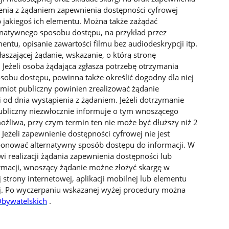
enia z żądaniem zapewnienia dostępności cyfrowej
ub jakiegoś ich elementu. Można także zażądać
rnatywnego sposobu dostępu, na przykład przez
tu, opisanie zawartości filmu bez audiodeskrypcji itp.
szającej żądanie, wskazanie, o którą stronę
 Jeżeli osoba żądająca zgłasza potrzebę otrzymania
sobu dostępu, powinna także określić dogodny dla niej
dmiot publiczny powinien zrealizować żądanie
ni od dnia wystąpienia z żądaniem. Jeżeli dotrzymanie
publiczny niezwłocznie informuje o tym wnoszącego
możliwa, przy czym termin ten nie może być dłuższy niż 2
Jeżeli zapewnienie dostępności cyfrowej nie jest
onować alternatywny sposób dostępu do informacji. W
 realizacji żądania zapewnienia dostępności lub
macji, wnoszący żądanie możne złożyć skargę w
strony internetowej, aplikacji mobilnej lub elementu
nej. Po wyczerpaniu wskazanej wyżej procedury można
Obywatelskich
.