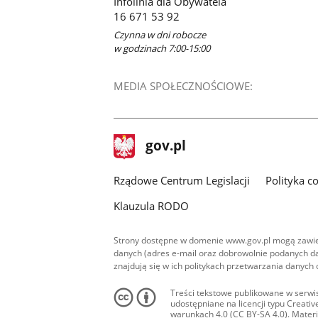
Infolinia dla Obywatela
16 671 53 92
Czynna w dni robocze
w godzinach 7:00-15:00
MEDIA SPOŁECZNOŚCIOWE:
stopka
Strona
gov.pl
gov.pl
główna
Rządowe Centrum Legislacji
Polityka c
Klauzula RODO
Strony dostępne w domenie www.gov.pl mogą zawier
danych (adres e-mail oraz dobrowolnie podanych da
znajdują się w ich politykach przetwarzania danych
Treści tekstowe publikowane w serwis
udostępniane na licencji typu Creat
warunkach 4.0 (CC BY-SA 4.0). Materia