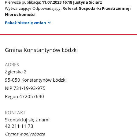
Pierwsza publikacja:
11.07.2023 16:18 Justyna Siciarz
Wytwarzający/ Odpowiadający:
Referat Gospodarki Przestrzennej i
Nieruchomości
Pokaż historię zmian
stopka
Gmina Konstantynów Łódzki
ADRES
Zgierska 2
95-050 Konstantynów Łódzki
NIP 731-19-93-975
Regon 472057690
KONTAKT
Skontaktuj się z nami
42 211 11 73
Czynna w dni robocze