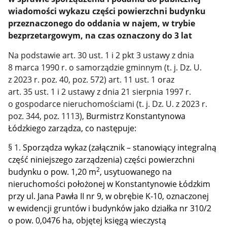
wiadomości wykazu części powierzchni budynku
przeznaczonego do oddania w najem, w trybie
bezprzetargowym, na czas oznaczony do 3 lat
Na podstawie art. 30 ust. 1 i 2 pkt 3 ustawy z dnia
8 marca 1990 r. o samorządzie gminnym (t. j. Dz. U.
z 2023 r. poz. 40, poz. 572) art. 11 ust. 1 oraz
art. 35 ust. 1 i 2 ustawy z dnia 21 sierpnia 1997 r.
o gospodarce nieruchomościami (t. j. Dz. U. z 2023 r.
poz. 344, poz. 1113),
Burmistrz Konstantynowa
Łódzkiego zarządza, co następuje:
§ 1.
Sporządza wykaz (załącznik – stanowiący integralną
część niniejszego zarządzenia) części powierzchni
2
budynku o pow. 1,20 m
, usytuowanego na
nieruchomości położonej w Konstantynowie Łódzkim
przy ul. Jana Pawła II nr 9, w obrębie K-10, oznaczonej
w ewidencji gruntów i budynków jako działka nr 310/2
o pow. 0,0476 ha, objętej księgą wieczystą