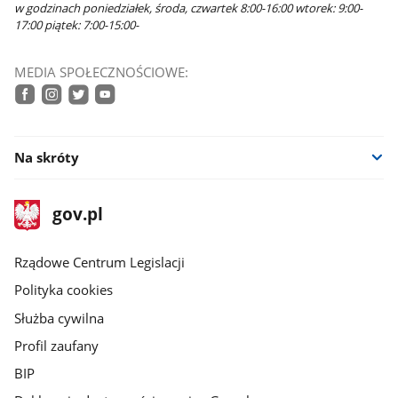
w godzinach poniedziałek, środa, czwartek 8:00-16:00 wtorek: 9:00-
17:00 piątek: 7:00-15:00-
MEDIA SPOŁECZNOŚCIOWE:
facebook
instagram
twitter
youtube
Na skróty
stopka
Strona
gov.pl
gov.pl
główna
Rządowe Centrum Legislacji
Polityka cookies
Służba cywilna
Profil zaufany
BIP