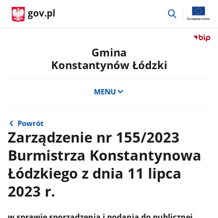
przejdź
gov.pl
do
wyszukiwar
Przejdź
do
Gmina
serwis
Konstantynów Łódzki
Biulety
Informa
Publicz
MENU
Gmina
Konsta
Łódzki
Powrót
Zarządzenie nr 155/2023
Burmistrza Konstantynowa
Łódzkiego z dnia 11 lipca
2023 r.
w sprawie sporządzenia i podania do publicznej