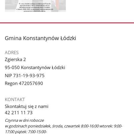
Pokaż
zdjęcie
1
z
stopka
Gmina Konstantynów Łódzki
galerii.
ADRES
Zgierska 2
95-050 Konstantynów Łódzki
NIP 731-19-93-975
Regon 472057690
KONTAKT
Skontaktuj się z nami
42 211 11 73
Czynna w dni robocze
w godzinach poniedziałek, środa, czwartek 8:00-16:00 wtorek: 9:00-
17:00 piątek: 7:00-15:00-