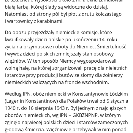
białą farbą, której ślady są widoczne do dzisiaj.
Natomiast od strony pól był płot z drutu kolczastego
i wartownicy z karabinami.
Do obozu przyjeżdżały niemieckie komisje, które
kwalifikowały dzieci polskie po ukończeniu 14. roku
życia na przymusowe roboty do Niemiec. Śmiertelność
i wywóz dzieci polskich zmniejszały stan osobowy
więźniów. W ten sposób Niemcy wygospodarowali
wolną halę, na której zorganizowali pracę dla nieletnich
i starców przy produkcji butów ze słomy dla żołnierzy
niemieckich walczących na froncie wschodnim.
Według IPN, obóz niemiecki w Konstantynowie Łódzkim
(Lager in Konstantinow) dla Polaków trwał od 5 stycznia
1940 r. do 16 sierpnia 1943 r. Był jednym z najcięższych
obozów niemieckich, wg IPN ¬ GKBZNPNP, w którym
zginęło najwięcej polskich dzieci i starców zamęczonych
głodową śmiercią. Więźniowie przebywali w nim ponad