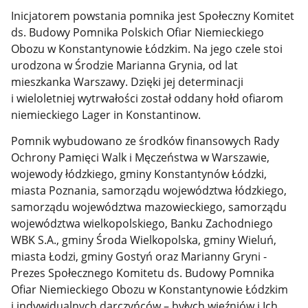
Inicjatorem powstania pomnika jest Społeczny Komitet
ds. Budowy Pomnika Polskich Ofiar Niemieckiego
Obozu w Konstantynowie Łódzkim. Na jego czele stoi
urodzona w Środzie Marianna Grynia, od lat
mieszkanka Warszawy. Dzięki jej determinacji
i wieloletniej wytrwałości został oddany hołd ofiarom
niemieckiego Lager in Konstantinow.
Pomnik wybudowano ze środków finansowych Rady
Ochrony Pamięci Walk i Męczeństwa w Warszawie,
wojewody łódzkiego, gminy Konstantynów Łódzki,
miasta Poznania, samorządu województwa łódzkiego,
samorządu województwa mazowieckiego, samorządu
województwa wielkopolskiego, Banku Zachodniego
WBK S.A., gminy Środa Wielkopolska, gminy Wieluń,
miasta Łodzi, gminy Gostyń oraz Marianny Gryni -
Prezes Społecznego Komitetu ds. Budowy Pomnika
Ofiar Niemieckiego Obozu w Konstantynowie Łódzkim
i indywidualnych darczyńców – byłych więźniów i Ich