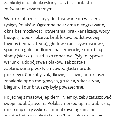
zamknięto na nieokreślony czas bez kontaktu
ze światem zewnętrznym.
Warunki obozu nie były dostosowane do więzienia
tysięcy Polaków. Ogromne hale: zimą nieogrzewane,
okna bez możliwości otwierania, brak kanalizacji, wody
bieżącej, opieki lekarza, brak leków, podstawowej
higieny (jedna latryna), głodowe racje żywnościowe,
spanie na gołej podłodze, na cemencie, z odrobiną
słomy (sieczki) ¬ siedlisko robactwa. Były to typowe
warunki ludobójstwa Polaków. Tak została
zaplanowana przez Niemców zagłada narodu
polskiego. Choroby: żołądkowe, jelitowe, nerek, uszu,
zapalenie opon mózgowych, gruźlica, szkarlatyna,
biegunki i dur brzuszny były powszechne.
Po jednej z masowej epidemii Niemcy, żeby zatuszować
swoje ludobójstwo na Polakach przed opinią publiczną,
od strony ulicy wykonali dodatkowe ogrodzenie
ze sztachet o wysokości około 2 m, a okna zamalowali