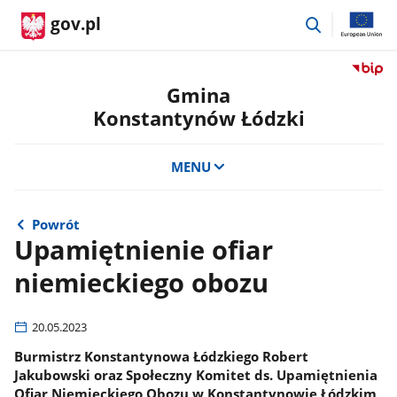
przejdź
gov.pl
do
wyszukiwar
Przejdź
do
Gmina
serwis
Konstantynów Łódzki
Biulety
Informa
Publicz
MENU
Gmina
Konsta
Łódzki
Powrót
Upamiętnienie ofiar
niemieckiego obozu
20.05.2023
Burmistrz Konstantynowa Łódzkiego Robert
Jakubowski oraz Społeczny Komitet ds. Upamiętnienia
Ofiar Niemieckiego Obozu w Konstantynowie Łódzkim