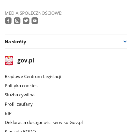
MEDIA SPOŁECZNOŚCIOWE:
facebook
instagram
twitter
youtube
Na skróty
stopka
Strona
gov.pl
gov.pl
główna
Rządowe Centrum Legislacji
Polityka cookies
Służba cywilna
Profil zaufany
BIP
Deklaracja dostępności serwisu Gov.pl
Klauzula RODO