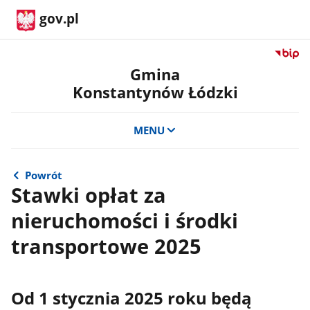
gov.pl
Przejdź
do
Gmina
serwis
Konstantynów Łódzki
Biulety
Informa
Publicz
MENU
Gmina
Konsta
Łódzki
Powrót
Stawki opłat za
nieruchomości i środki
transportowe 2025
Od 1 stycznia 2025 roku będą