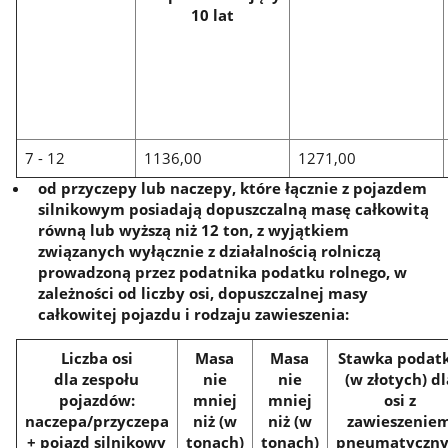
10 lat
7 - 12
1136,00
1271,00
od przyczepy lub naczepy, które łącznie z pojazdem
silnikowym posiadają dopuszczalną masę całkowitą
równą lub wyższą niż 12 ton, z wyjątkiem
związanych wyłącznie z działalnością rolniczą
prowadzoną przez podatnika podatku rolnego, w
zależności od liczby osi, dopuszczalnej masy
całkowitej pojazdu i rodzaju zawieszenia:
Liczba osi
Masa
Masa
Stawka podat
dla zespołu
nie
nie
(w złotych) dl
pojazdów:
mniej
mniej
osi z
naczepa/przyczepa
niż (w
niż (w
zawieszenie
+ pojazd silnikowy
tonach)
tonach)
pneumatyczn