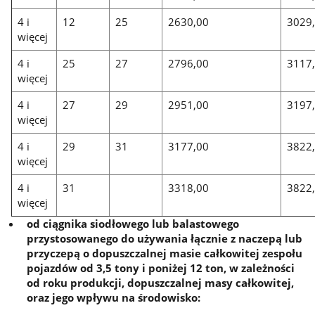
4 i
12
25
2630,00
3029
więcej
4 i
25
27
2796,00
3117
więcej
4 i
27
29
2951,00
3197
więcej
4 i
29
31
3177,00
3822
więcej
4 i
31
3318,00
3822
więcej
od ciągnika siodłowego lub balastowego
przystosowanego do używania łącznie z naczepą lub
przyczepą o dopuszczalnej masie całkowitej zespołu
pojazdów od 3,5 tony i poniżej 12 ton, w zależności
od roku produkcji, dopuszczalnej masy całkowitej,
oraz jego wpływu na środowisko: