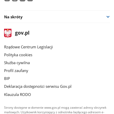
facebook
instagram
twitter
youtube
Na skróty
stopka
Strona
gov.pl
gov.pl
główna
Rządowe Centrum Legislacji
Polityka cookies
Służba cywilna
Profil zaufany
BIP
Deklaracja dostępności serwisu Gov.pl
Klauzula RODO
Strony dostępne w domenie www.gov.pl mogą zawierać adresy skrzynek
mailowych. Użytkownik korzystający z odnośnika będącego adresem e-