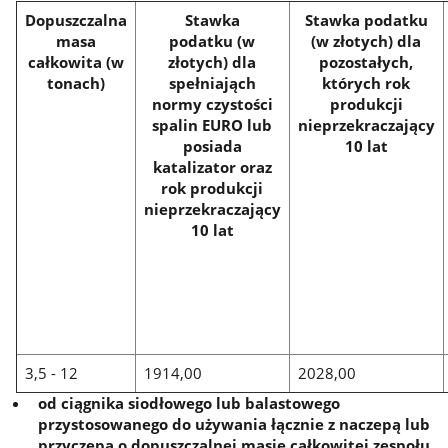
Dopuszczalna
Stawka
Stawka podatku
masa
podatku (w
(w złotych) dla
całkowita (w
złotych) dla
pozostałych,
tonach)
spełniająch
których rok
normy czystości
produkcji
spalin EURO lub
nieprzekraczający
posiada
10 lat
katalizator oraz
rok produkcji
nieprzekraczający
10 lat
3,5 - 12
1914,00
2028,00
od ciągnika siodłowego lub balastowego
przystosowanego do używania łącznie z naczepą lub
przyczepą o dopuszczalnej masie całkowitej zespołu