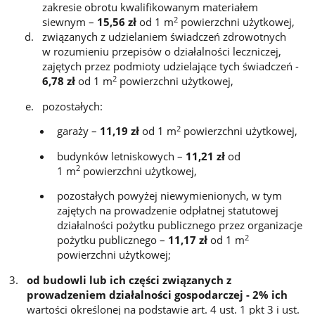
zakresie obrotu kwalifikowanym materiałem
2
siewnym –
15,56 zł
od 1 m
powierzchni użytkowej,
związanych z udzielaniem świadczeń zdrowotnych
w rozumieniu przepisów o działalności leczniczej,
zajętych przez podmioty udzielające tych świadczeń -
2
6,78
zł
od 1 m
powierzchni użytkowej,
pozostałych:
2
garaży –
11,19 zł
od 1 m
powierzchni użytkowej,
budynków letniskowych –
11
,21
zł
od
2
1 m
powierzchni użytkowej,
pozostałych powyżej niewymienionych, w tym
zajętych na prowadzenie odpłatnej statutowej
działalności pożytku publicznego przez organizacje
2
pożytku publicznego –
11,17
zł
od 1 m
powierzchni użytkowej;
od budowli lub ich części związanych z
prowadzeniem działalności gospodarczej - 2% ich
wartości określonej na podstawie art. 4 ust. 1 pkt 3 i ust.