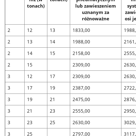
tonach)
lub zawieszeniem
sys
uznanym za
zawi
różnoważne
osi 
2
12
13
1833,00
1988
2
13
14
1988,00
2161
2
14
15
2158,00
2555
2
15
2309,00
2630
3
12
17
2309,00
2630
3
17
19
2387,00
2722
3
19
21
2475,00
2876
3
21
23
2555,00
2950
3
23
25
2630,00
3029
3
25
2797,00
3117