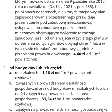
którym mowa w ustawie z dnia 9 października 2015
roku o rewitalizacji (Dz. U. z 2021 r. poz. 485), i
położonych na terenach, dla których miejscowy plan
zagospodarowania przestrzennego przewiduje
przeznaczenie pod zabudowę mieszkaniową,
usługową albo zabudowę o przeznaczeniu
mieszanym obejmującym wyłącznie te rodzaje
zabudowy, jeżeli od dnia wejścia w życie tego planu w
odniesieniu do tych gruntów upłynął okres 4 lat, a w
tym czasie nie zakończono budowy zgodnie z
2
przepisami prawa budowlanego -
4
,40
zł
od 1 m
powierzchni;
od budynków lub ich części:
2
mieszkalnych –
1,16 zł od 1
m
powierzchni
użytkowej,
związanych z prowadzeniem działalności
gospodarczej oraz od budynków mieszkalnych lub ich
części zajętych na prowadzenie działalności
2
gospodarczej –
33,24
zł
od 1 m
powierzchni
użytkowej,
zajętych na prowadzenie działalności gospodarczej w