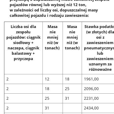
pojazdów równej lub wyższej niż 12 ton,
w zależności od liczby osi, dopuszczalnej masy
całkowitej pojazdu i rodzaju zawieszenia:
Liczba osi dla
Masa
Masa
Stawka podatk
zespołu
nie
nie
(w złotych) dl
pojazdów: ciągnik
mniej
mniej
osi z
siodłowy +
niż (w
niż (w
zawieszeniem
naczepa, ciągnik
tonach)
tonach)
pneumatyczn
balastowy +
lub
przyczepa
zawieszeniem
uznanym za
różnoważne
2
12
18
1961,00
2
18
25
2096,00
2
25
31
2231,00
2
31
2434,00