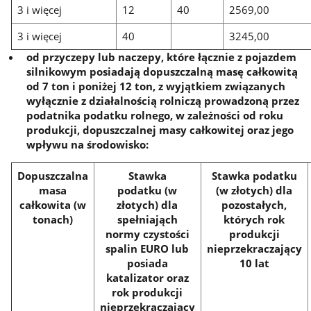
3 i więcej
12
40
2569,00
3 i więcej
40
3245,00
od przyczepy lub naczepy, które łącznie z pojazdem
silnikowym posiadają dopuszczalną masę całkowitą
od 7 ton i poniżej 12 ton, z wyjątkiem związanych
wyłącznie z działalnością rolniczą prowadzoną przez
podatnika podatku rolnego, w zależności od roku
produkcji, dopuszczalnej masy całkowitej oraz jego
wpływu na środowisko:
Dopuszczalna
Stawka
Stawka podatku
masa
podatku (w
(w złotych) dla
całkowita (w
złotych) dla
pozostałych,
tonach)
spełniająch
których rok
normy czystości
produkcji
spalin EURO lub
nieprzekraczający
posiada
10 lat
katalizator oraz
rok produkcji
nieprzekraczający