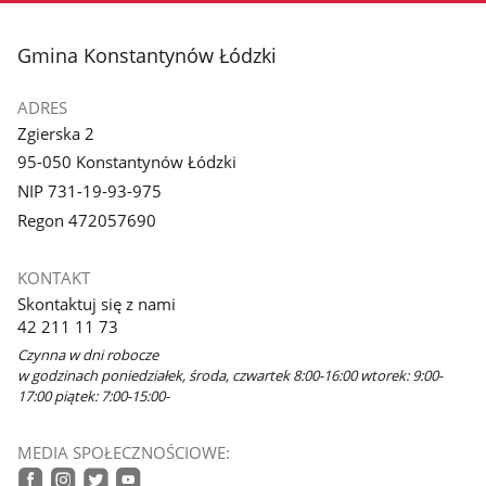
stopka
Gmina Konstantynów Łódzki
ADRES
Zgierska 2
95-050 Konstantynów Łódzki
NIP 731-19-93-975
Regon 472057690
KONTAKT
Skontaktuj się z nami
42 211 11 73
Czynna w dni robocze
w godzinach poniedziałek, środa, czwartek 8:00-16:00 wtorek: 9:00-
17:00 piątek: 7:00-15:00-
MEDIA SPOŁECZNOŚCIOWE: