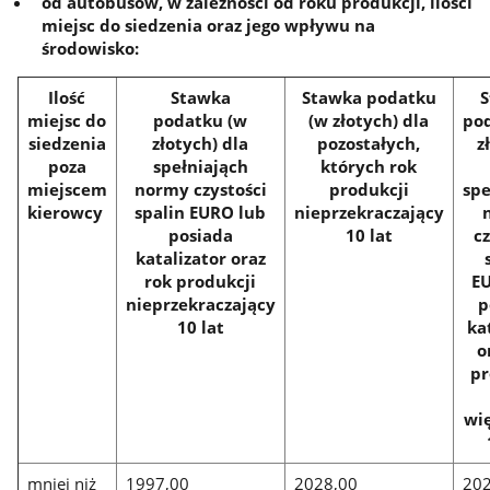
od autobusów, w zależności od roku produkcji, ilości
miejsc do siedzenia oraz jego wpływu na
środowisko:
Ilość
Stawka
Stawka podatku
miejsc do
podatku (w
(w złotych) dla
po
siedzenia
złotych) dla
pozostałych,
z
poza
spełniająch
których rok
miejscem
normy czystości
produkcji
spe
kierowcy
spalin EURO lub
nieprzekraczający
posiada
10 lat
cz
katalizator oraz
rok produkcji
E
nieprzekraczający
p
10 lat
ka
o
pr
wię
mniej niż
1997,00
2028,00
202