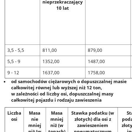
nieprzekraczający
10 lat
3,5 - 5,5
811,00
879,00
5,5 - 9
1352,00
1487,00
9 - 12
1637,00
1758,00
od samochodów ciężarowych o dopuszczalnej masie
całkowitej równej lub wyższej niż 12 ton,
w zależności od liczby osi, dopuszczalnej masy
całkowitej pojazdu i rodzaju zawieszenia
Liczba
Masa
Masa
Stawka podatku (w
S
osi
nie
mniej
złotych) dla osi z
pod
mniej
niż (w
zawieszeniem
złot
niż (w
tonach)
pneumatycznym
i