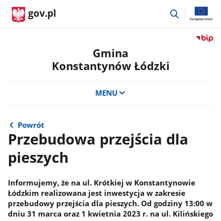
przejdź
gov.pl
do
wyszukiwar
Przejdź
do
Gmina
serwis
Konstantynów Łódzki
Biulety
Informa
Publicz
MENU
Gmina
Konsta
Łódzki
Powrót
Przebudowa przejścia dla
pieszych
Informujemy, że na ul. Krótkiej w Konstantynowie
Łódzkim realizowana jest inwestycja w zakresie
przebudowy przejścia dla pieszych. Od godziny 13:00 w
dniu 31 marca oraz 1 kwietnia 2023 r. na ul. Kilińskiego