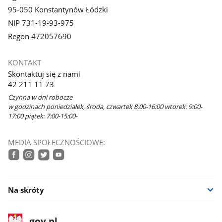
95-050 Konstantynów Łódzki
NIP 731-19-93-975
Regon 472057690
KONTAKT
Skontaktuj się z nami
42 211 11 73
Czynna w dni robocze
w godzinach poniedziałek, środa, czwartek 8:00-16:00 wtorek: 9:00-
17:00 piątek: 7:00-15:00-
MEDIA SPOŁECZNOŚCIOWE:
facebook
instagram
twitter
youtube
Na skróty
stopka
Strona
gov.pl