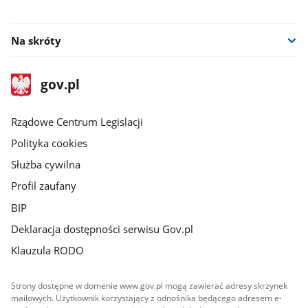
facebook
instagram
twitter
youtube
Na skróty
stopka
Strona
gov.pl
gov.pl
główna
Rządowe Centrum Legislacji
Polityka cookies
Służba cywilna
Profil zaufany
BIP
Deklaracja dostępności serwisu Gov.pl
Klauzula RODO
Strony dostępne w domenie www.gov.pl mogą zawierać adresy skrzynek
mailowych. Użytkownik korzystający z odnośnika będącego adresem e-