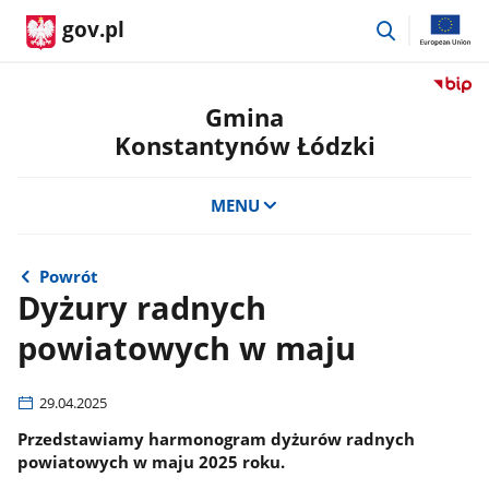
przejdź
gov.pl
do
wyszukiwar
Przejdź
do
Gmina
serwis
Konstantynów Łódzki
Biulety
Informa
Publicz
MENU
Gmina
Konsta
Łódzki
Powrót
Dyżury radnych
powiatowych w maju
29.04.2025
Przedstawiamy harmonogram dyżurów radnych
powiatowych w maju 2025 roku.