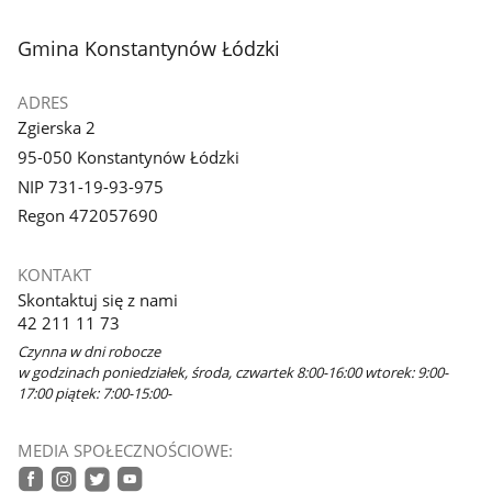
stopka
Gmina Konstantynów Łódzki
ADRES
Zgierska 2
95-050 Konstantynów Łódzki
NIP 731-19-93-975
Regon 472057690
KONTAKT
Skontaktuj się z nami
42 211 11 73
Czynna w dni robocze
w godzinach poniedziałek, środa, czwartek 8:00-16:00 wtorek: 9:00-
17:00 piątek: 7:00-15:00-
MEDIA SPOŁECZNOŚCIOWE: