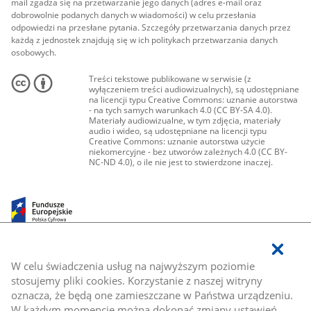
mail zgadza się na przetwarzanie jego danych (adres e-mail oraz
dobrowolnie podanych danych w wiadomości) w celu przesłania
odpowiedzi na przesłane pytania. Szczegóły przetwarzania danych przez
każdą z jednostek znajdują się w ich politykach przetwarzania danych
osobowych.
Treści tekstowe publikowane w serwisie (z
wyłączeniem treści audiowizualnych), są udostępniane
na licencji typu Creative Commons: uznanie autorstwa
- na tych samych warunkach 4.0 (CC BY-SA 4.0).
Materiały audiowizualne, w tym zdjęcia, materiały
audio i wideo, są udostępniane na licencji typu
Creative Commons: uznanie autorstwa użycie
niekomercyjne - bez utworów zależnych 4.0 (CC BY-
NC-ND 4.0), o ile nie jest to stwierdzone inaczej.
W celu świadczenia usług na najwyższym poziomie
stosujemy pliki cookies. Korzystanie z naszej witryny
oznacza, że będą one zamieszczane w Państwa urządzeniu.
W każdym momencie można dokonać zmiany ustawień