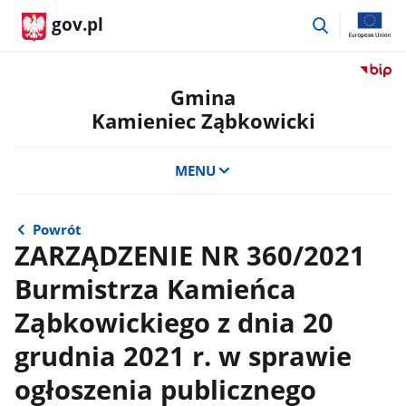
przejdź
gov.pl
do
wyszukiwar
Przejdź
do
Gmina
serwis
Kamieniec Ząbkowicki
Biulety
Informa
Publicz
MENU
Gmina
Kamien
Ząbkow
Powrót
ZARZĄDZENIE NR 360/2021
Burmistrza Kamieńca
Ząbkowickiego z dnia 20
grudnia 2021 r. w sprawie
ogłoszenia publicznego