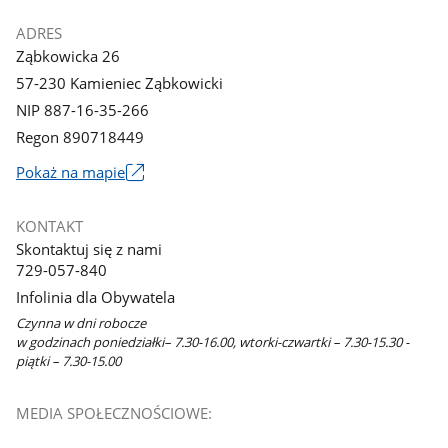
ADRES
Ząbkowicka 26
57-230 Kamieniec Ząbkowicki
NIP 887-16-35-266
Regon 890718449
Link
Pokaż na mapie
otworzy
się
KONTAKT
w
Skontaktuj się z nami
nowym
729-057-840
oknie
Infolinia dla Obywatela
Czynna w dni robocze
w godzinach poniedziałki– 7.30-16.00, wtorki-czwartki – 7.30-15.30 -
piątki – 7.30-15.00
MEDIA SPOŁECZNOŚCIOWE: