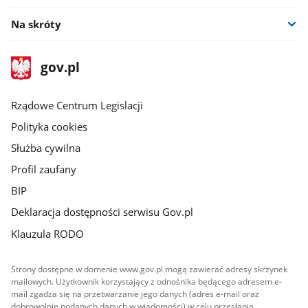
Na skróty
stopka
Strona
gov.pl
gov.pl
główna
Rządowe Centrum Legislacji
Polityka cookies
Służba cywilna
Profil zaufany
BIP
Deklaracja dostępności serwisu Gov.pl
Klauzula RODO
Strony dostępne w domenie www.gov.pl mogą zawierać adresy skrzynek
mailowych. Użytkownik korzystający z odnośnika będącego adresem e-
mail zgadza się na przetwarzanie jego danych (adres e-mail oraz
dobrowolnie podanych danych w wiadomości) w celu przesłania