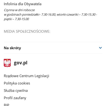
Infolinia dla Obywatela
Czynna w dni robocze
w godzinach poniedziałki– 7.30-16.00, wtorki-czwartki – 7.30-15.30 -
piątki – 7.30-15.00
MEDIA SPOŁECZNOŚCIOWE:
Na skróty
stopka
Strona
gov.pl
gov.pl
główna
Rządowe Centrum Legislacji
Polityka cookies
Służba cywilna
Profil zaufany
BIP