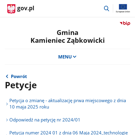
przejdź
gov.pl
do
wyszukiwar
Przejdź
do
Gmina
serwis
Kamieniec Ząbkowicki
Biulety
Informa
Publicz
MENU
Gmina
Kamien
Ząbkow
Powrót
Petycje
Petycja o zmianę - aktualizację prwa miejscowego z dnia
10 maja 2025 roku
Odpowiedź na petycję nr 2024/01
Petycja numer 2024 01 z dnia 06 Maja 2024_technologie