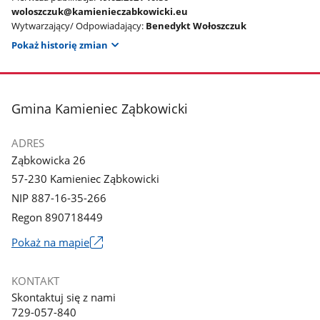
woloszczuk@kamienieczabkowicki.eu
Wytwarzający/ Odpowiadający:
Benedykt Wołoszczuk
Pokaż historię zmian
stopka
Gmina Kamieniec Ząbkowicki
ADRES
Ząbkowicka 26
57-230 Kamieniec Ząbkowicki
NIP 887-16-35-266
Regon 890718449
Link
Pokaż na mapie
otworzy
się
KONTAKT
w
Skontaktuj się z nami
nowym
729-057-840
oknie