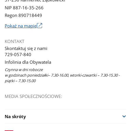
NIP 887-16-35-266
Regon 890718449
Link
Pokaż na mapie
otworzy
się
KONTAKT
w
Skontaktuj się z nami
nowym
729-057-840
oknie
Infolinia dla Obywatela
Czynna w dni robocze
w godzinach poniedziałki– 7.30-16.00, wtorki-czwartki – 7.30-15.30 -
piątki – 7.30-15.00
MEDIA SPOŁECZNOŚCIOWE:
Na skróty