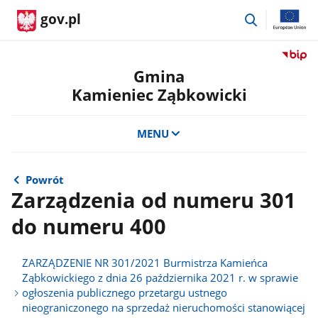
przejdź
gov.pl
do
wyszukiwar
Przejdź
do
Gmina
serwis
Kamieniec Ząbkowicki
Biulety
Informa
Publicz
MENU
Gmina
Kamien
Ząbkow
Powrót
Zarządzenia od numeru 301
do numeru 400
ZARZĄDZENIE NR 301/2021 Burmistrza Kamieńca
Ząbkowickiego z dnia 26 października 2021 r. w sprawie
ogłoszenia publicznego przetargu ustnego
nieograniczonego na sprzedaż nieruchomości stanowiącej