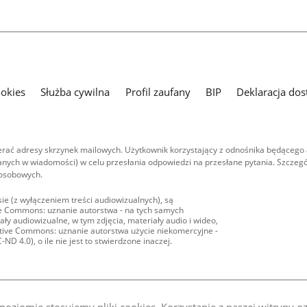
ookies
Służba cywilna
Profil zaufany
BIP
Deklaracja dos
ać adresy skrzynek mailowych. Użytkownik korzystający z odnośnika będącego 
nych w wiadomości) w celu przesłania odpowiedzi na przesłane pytania. Szczegó
 osobowych.
ie (z wyłączeniem treści audiowizualnych), są
ive Commons: uznanie autorstwa - na tych samych
ły audiowizualne, w tym zdjęcia, materiały audio i wideo,
eative Commons: uznanie autorstwa użycie niekomercyjne -
D 4.0), o ile nie jest to stwierdzone inaczej.