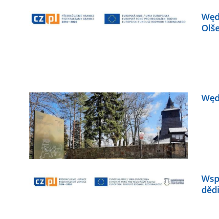
Węd
Olš
Węd
Wsp
dědi