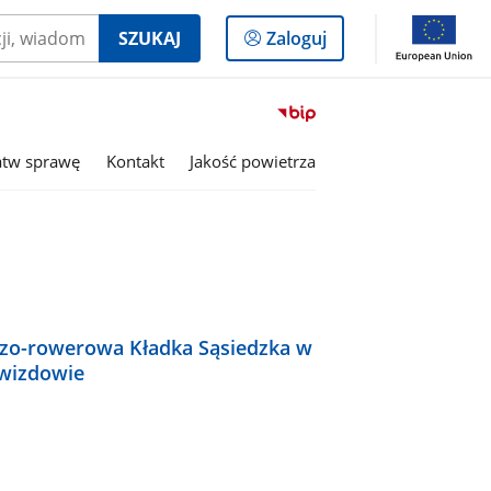
Logowanie
SZUKAJ
Zaloguj
do
panelu
Przejdź
do
serwisu
atw sprawę
Kontakt
Jakość powietrza
Biuletyn
Informacji
Publicznej
Gmina
Hażlach
szo-rowerowa Kładka Sąsiedzka w
wizdowie