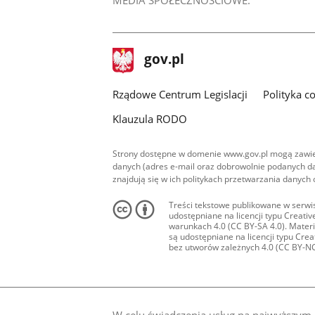
MEDIA SPOŁECZNOŚCIOWE:
stopka
Strona
gov.pl
gov.pl
główna
Rządowe Centrum Legislacji
Polityka c
Klauzula RODO
Strony dostępne w domenie www.gov.pl mogą zawier
danych (adres e-mail oraz dobrowolnie podanych da
znajdują się w ich politykach przetwarzania danych
Treści tekstowe publikowane w serwis
udostępniane na licencji typu Creat
warunkach 4.0 (CC BY-SA 4.0). Materia
są udostępniane na licencji typu Cr
bez utworów zależnych 4.0 (CC BY-NC-N