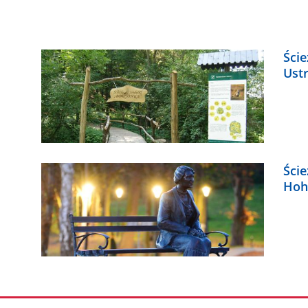
Ści
Ust
Ści
Hoh