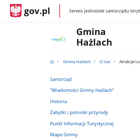
gov.pl
Serwis jednostek samorządu teryt
gov.pl
Gmina
Hażlach
Gmina Hażlach
O nas
Atrakcje tu
Samorząd
"Wiadomości Gminy Hażlach"
Historia
Zabytki i pomniki przyrody
Punkt Informacji Turystycznej
Mapa Gminy