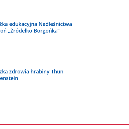
eżka edukacyjna Nadleśnictwa
roń „Źródełko Borgońka”
eżka zdrowia hrabiny Thun-
enstein