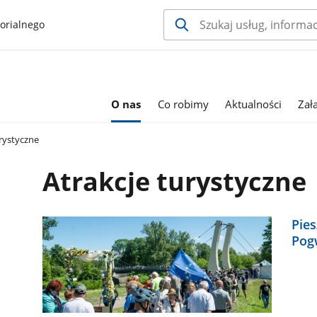
orialnego
O nas
Co robimy
Aktualności
Zał
rystyczne
Atrakcje turystyczne
Pie
Pog