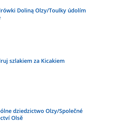
rówki Doliną Olzy/Toulky údolím
e
ruj szlakiem za Kicakiem
ólne dziedzictwo Olzy/Společné
ctví Olsě