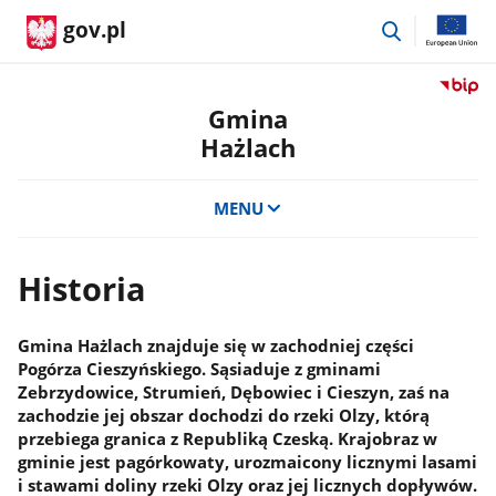
przejdź
gov.pl
do
wyszukiwar
Przejdź
do
Gmina
serwis
Hażlach
Biulety
Informa
Publicz
MENU
Gmina
Hażlac
Historia
Gmina Hażlach znajduje się w zachodniej części
Pogórza Cieszyńskiego. Sąsiaduje z gminami
Zebrzydowice, Strumień, Dębowiec i Cieszyn, zaś na
zachodzie jej obszar dochodzi do rzeki Olzy, którą
przebiega granica z Republiką Czeską. Krajobraz w
gminie jest pagórkowaty, urozmaicony licznymi lasami
i stawami doliny rzeki Olzy oraz jej licznych dopływów.