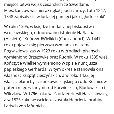
miejsce bitwa wojsk cesarskich ze Szwedami.
Mieszkańców wsi nieraz nękał głód i zarazy. Lata 1847,
1848 zapisały się w ludzkiej pamięci jako „głodne roki”.
W roku 1305, w księdze fundacyjnej biskupstwa
wrocławskiego, odnotowano istnienie Hażlacha
(Hesleth) i Kończyc łWielkich (Cunczindorf). W 1447
roku pojawiła się pierwsza wzmianka na temat
Pogwizdowa, zaś w 1523 roku w źródłach pisanych
wymieniono Brzezówkę oraz Rudnik. W roku 1335 wieś
Kończyce Wielkie wymieniono w spisie nuncjusza
papieskiego Gerharda. W tym okresie stanowiła ona
własność książąt cieszyńskich, a w roku 1422 jej
właścicielami byli członkowie śląskiego rodu Korniców,
potem między innymi ród Karwińskich, Bludowskich i
Wilczków. W 1796 roku wieś odziedziczyli Harassowscy,
a w 1825 roku właścicielką została Henrietta hrabina
Larisch von Mönnich.