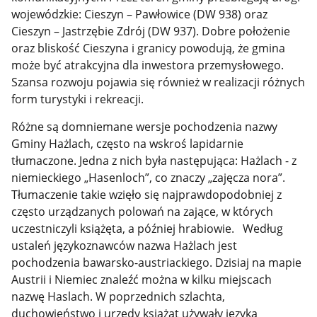
wojewódzkie: Cieszyn – Pawłowice (DW 938) oraz
Cieszyn – Jastrzębie Zdrój (DW 937). Dobre położenie
oraz bliskość Cieszyna i granicy powodują, że gmina
może być atrakcyjna dla inwestora przemysłowego.
Szansa rozwoju pojawia się również w realizacji różnych
form turystyki i rekreacji.
Różne są domniemane wersje pochodzenia nazwy
Gminy Hażlach, często na wskroś lapidarnie
tłumaczone. Jedna z nich była następująca: Hażlach - z
niemieckiego „Hasenloch”, co znaczy „zajęcza nora”.
Tłumaczenie takie wzięło się najprawdopodobniej z
często urządzanych polowań na zające, w których
uczestniczyli książęta, a później hrabiowie. Według
ustaleń językoznawców nazwa Hażlach jest
pochodzenia bawarsko-austriackiego. Dzisiaj na mapie
Austrii i Niemiec znaleźć można w kilku miejscach
nazwę Haslach. W poprzednich szlachta,
duchowieństwo i urzędy książąt używały języka