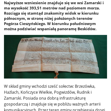
Najwyższe wzniesienie znajduje się we wsi Zamarski i
ma wysokość 393,51 metrów nad poziomem morza.
Rozciąga się stamtąd znakomity widok w kierunku
północnym, w stronę niżej położonych terenów
Pogórza Cieszyńskiego. W kierunku południowym
można podziwiać wspaniałą panoramę Beskidów.
W skład gminy wchodzi sześć sołectw: Brzezówka,
Hażlach, Kończyce Wielkie, Pogwizdów, Rudnik i
Zamarski. Posiada ona dobrą infrastrukturę
gospodarczą i znajduje się w pobliżu ważnych arterii
komunikacyjnych. Przez teren gminy przebiegają drogi