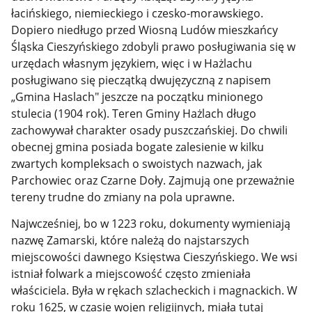
łacińskiego, niemieckiego i czesko-morawskiego.
Dopiero niedługo przed Wiosną Ludów mieszkańcy
Śląska Cieszyńskiego zdobyli prawo posługiwania się w
urzędach własnym językiem, więc i w Hażlachu
posługiwano się pieczątką dwujęzyczną z napisem
„Gmina Haslach" jeszcze na początku minionego
stulecia (1904 rok). Teren Gminy Hażlach długo
zachowywał charakter osady puszczańskiej. Do chwili
obecnej gmina posiada bogate zalesienie w kilku
zwartych kompleksach o swoistych nazwach, jak
Parchowiec oraz Czarne Doły. Zajmują one przeważnie
tereny trudne do zmiany na pola uprawne.
Najwcześniej, bo w 1223 roku, dokumenty wymieniają
nazwę Zamarski, które należą do najstarszych
miejscowości dawnego Księstwa Cieszyńskiego. We wsi
istniał folwark a miejscowość często zmieniała
właściciela. Była w rękach szlacheckich i magnackich. W
roku 1625, w czasie wojen religijnych, miała tutaj