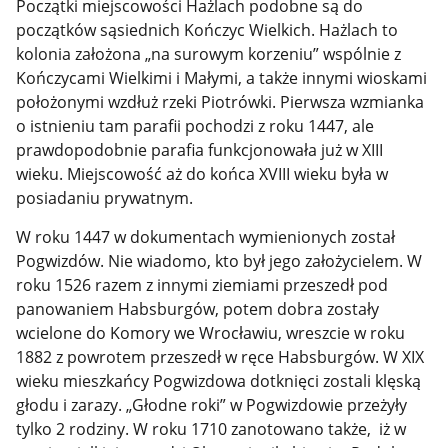
Początki miejscowości Hażlach podobne są do
początków sąsiednich Kończyc Wielkich. Hażlach to
kolonia założona „na surowym korzeniu” wspólnie z
Kończycami Wielkimi i Małymi, a także innymi wioskami
położonymi wzdłuż rzeki Piotrówki. Pierwsza wzmianka
o istnieniu tam parafii pochodzi z roku 1447, ale
prawdopodobnie parafia funkcjonowała już w XIII
wieku. Miejscowość aż do końca XVIII wieku była w
posiadaniu prywatnym.
W roku 1447 w dokumentach wymienionych został
Pogwizdów. Nie wiadomo, kto był jego założycielem. W
roku 1526 razem z innymi ziemiami przeszedł pod
panowaniem Habsburgów, potem dobra zostały
wcielone do Komory we Wrocławiu, wreszcie w roku
1882 z powrotem przeszedł w ręce Habsburgów. W XIX
wieku mieszkańcy Pogwizdowa dotknięci zostali klęską
głodu i zarazy. „Głodne roki” w Pogwizdowie przeżyły
tylko 2 rodziny. W roku 1710 zanotowano także, iż w