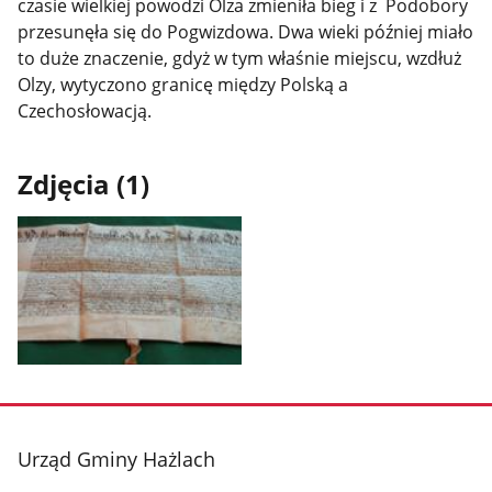
czasie wielkiej powodzi Olza zmieniła bieg i z Podobory
przesunęła się do Pogwizdowa. Dwa wieki później miało
to duże znaczenie, gdyż w tym właśnie miejscu, wzdłuż
Olzy, wytyczono granicę między Polską a
Czechosłowacją.
Zdjęcia (1)
Pokaż
zdjęcie
1
z
stopka
Urząd Gminy Hażlach
galerii.