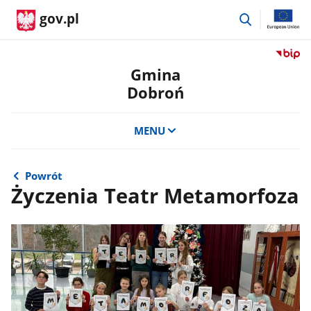
przejdź
gov.pl
do
wyszukiwar
Przejdź
do
Gmina
serwis
Dobroń
Biulety
Informa
Publicz
MENU
Gmina
Dobro
Powrót
Życzenia Teatr Metamorfoza