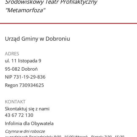
Środowiskowy Teatr Profilaktyczny
"Metamorfoza"
stopka
Urząd Gminy w Dobroniu
ADRES
ul. 11 listopada 9
95-082 Dobroń
NIP 731-19-29-836
Regon 730934625
KONTAKT
Skontaktuj się z nami
43 67 72 130
Infolinia dla Obywatela
Czynna w dni robocze
w godzinach Poniedziałek: 8:00 - 16:00 Wtorek - Piątek: 7:30 - 15:30-