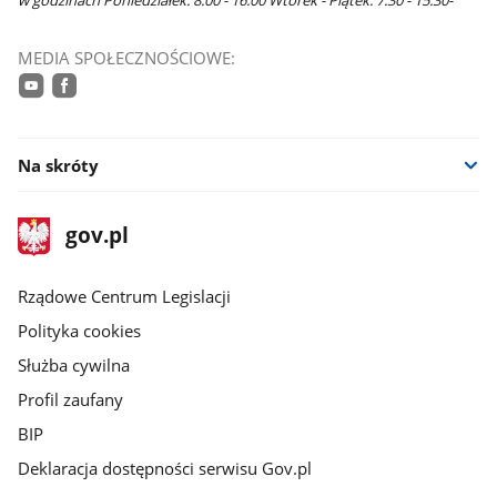
MEDIA SPOŁECZNOŚCIOWE:
youtube
facebook
Na skróty
stopka
Strona
gov.pl
gov.pl
główna
Rządowe Centrum Legislacji
Polityka cookies
Służba cywilna
Profil zaufany
BIP
Deklaracja dostępności serwisu Gov.pl