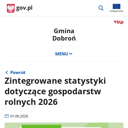
przejdź
gov.pl
do
wyszukiwar
Przejdź
do
Gmina
serwis
Dobroń
Biulety
Informa
Publicz
MENU
Gmina
Dobro
Powrót
Zintegrowane statystyki
dotyczące gospodarstw
rolnych 2026
01.06.2026