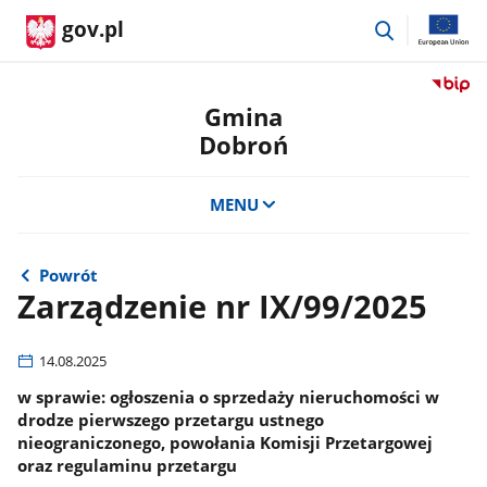
przejdź
gov.pl
do
wyszukiwar
Przejdź
do
Gmina
serwis
Dobroń
Biulety
Informa
Publicz
MENU
Gmina
Dobro
Powrót
Zarządzenie nr IX/99/2025
14.08.2025
w sprawie: ogłoszenia o sprzedaży nieruchomości w
drodze pierwszego przetargu ustnego
nieograniczonego, powołania Komisji Przetargowej
oraz regulaminu przetargu