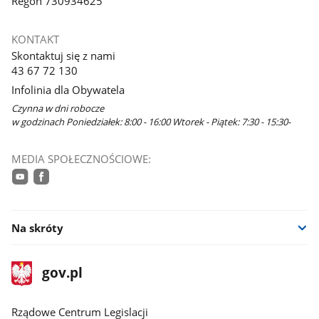
Regon 730934625
KONTAKT
Skontaktuj się z nami
43 67 72 130
Infolinia dla Obywatela
Czynna w dni robocze
w godzinach Poniedziałek: 8:00 - 16:00 Wtorek - Piątek: 7:30 - 15:30-
MEDIA SPOŁECZNOŚCIOWE:
youtube
facebook
Na skróty
stopka
Strona
gov.pl
gov.pl
główna
Rządowe Centrum Legislacji