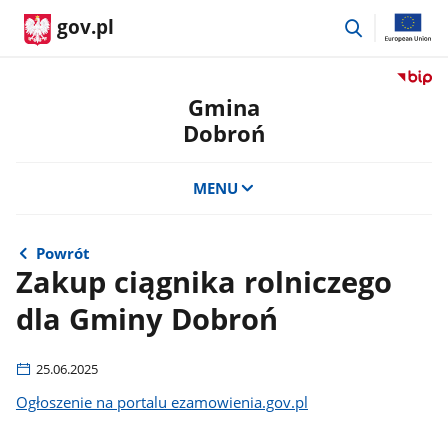
przejdź
gov.pl
do
wyszukiwar
Przejdź
do
Gmina
serwis
Dobroń
Biulety
Informa
Publicz
MENU
Gmina
Dobro
Powrót
Zakup ciągnika rolniczego
dla Gminy Dobroń
25.06.2025
Ogłoszenie na portalu ezamowienia.gov.pl