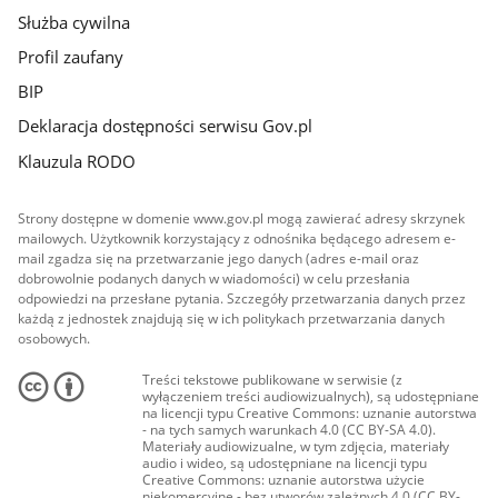
Służba cywilna
Profil zaufany
BIP
Deklaracja dostępności serwisu Gov.pl
Klauzula RODO
Strony dostępne w domenie www.gov.pl mogą zawierać adresy skrzynek
mailowych. Użytkownik korzystający z odnośnika będącego adresem e-
mail zgadza się na przetwarzanie jego danych (adres e-mail oraz
dobrowolnie podanych danych w wiadomości) w celu przesłania
odpowiedzi na przesłane pytania. Szczegóły przetwarzania danych przez
każdą z jednostek znajdują się w ich politykach przetwarzania danych
osobowych.
Treści tekstowe publikowane w serwisie (z
wyłączeniem treści audiowizualnych), są udostępniane
na licencji typu Creative Commons: uznanie autorstwa
- na tych samych warunkach 4.0 (CC BY-SA 4.0).
Materiały audiowizualne, w tym zdjęcia, materiały
audio i wideo, są udostępniane na licencji typu
Creative Commons: uznanie autorstwa użycie
niekomercyjne - bez utworów zależnych 4.0 (CC BY-