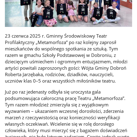
23 czerwca 2025 r. Gminny Środowiskowy Teatr
Profilaktyczny „Metamorfoza” po raz kolejny zaprosił
mieszkańców do wspólnego spotkania ze sztuką. Tym
razem w gmachu Szkoły Podstawowej w Dobroniu, z
dziecięcym uśmiechem i ogromnym entuzjazmem, młodzi
artyści powitali zaproszonych gości: Wójta Gminy Dobroń
Roberta Jarzębaka, rodziców, dziadków, nauczycieli,
uczniów klas 0–5 oraz wszystkich miłośników teatru.
Już po raz jedenasty odbyła się uroczysta gala
podsumowująca całoroczną pracę Teatru „Metamorfoza”.
Tym razem młodzież zmierzyła się z wyjątkowym
wyzwaniem – ukazaniem wczesnej dorosłości, zderzenia
marzeń z rzeczywistością oraz konieczności weryfikacji
własnych oczekiwań. Wcielenie się w rolę dorosłego
człowieka, który musi mierzyć się z bagażem doświadczeń
życiowych, nie było łatwym zadaniem. Często jednak warto