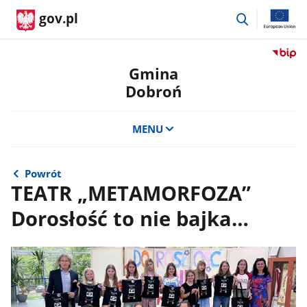
przejdź
gov.pl
do
wyszukiwar
Przejdź
do
Gmina
serwis
Dobroń
Biulety
Informa
Publicz
MENU
Gmina
Dobro
Powrót
TEATR „METAMORFOZA”
Dorosłość to nie bajka…