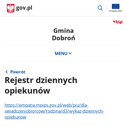
przejdź
gov.pl
do
wyszukiwar
Przejdź
do
Gmina
serwis
Dobroń
Biulety
Informa
Publicz
MENU
Gmina
Dobro
Powrót
Rejestr dziennych
opiekunów
https://empatia.mpips.gov.pl/web/piu/dla-
swiadczeniobiorcow/rodzina/d3/wykaz-dziennych-
opiekunow