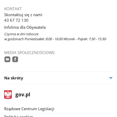
KONTAKT
Skontaktuj się z nami
43 67 72 130
Infolinia dla Obywatela
Czynna w dni robocze
w godzinach Poniedziałek: 8:00 - 16:00 Wtorek - Piątek: 7:30 - 15:30-
MEDIA SPOŁECZNOŚCIOWE:
youtube
facebook
Na skróty
stopka
Strona
gov.pl
gov.pl
główna
Rządowe Centrum Legislacji
Polityka cookies