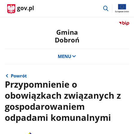
przejdź
gov.pl
do
wyszukiwar
Przejdź
do
Gmina
serwis
Dobroń
Biulety
Informa
Publicz
MENU
Gmina
Dobro
Powrót
Przypomnienie o
obowiązkach związanych z
gospodarowaniem
odpadami komunalnymi