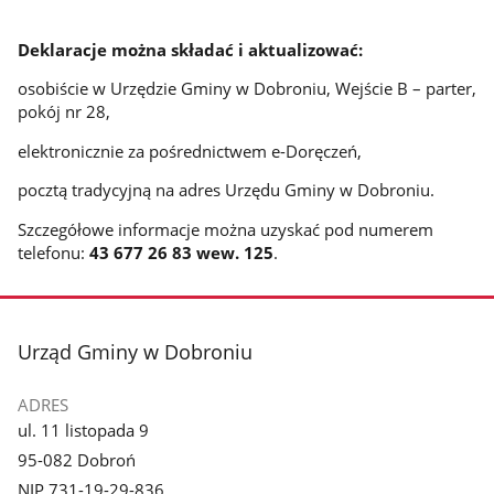
Deklaracje można składać i aktualizować:
osobiście w Urzędzie Gminy w Dobroniu, Wejście B – parter,
pokój nr 28,
elektronicznie za pośrednictwem e-Doręczeń,
pocztą tradycyjną na adres Urzędu Gminy w Dobroniu.
Szczegółowe informacje można uzyskać pod numerem
telefonu:
43 677 26 83 wew. 125
.
stopka
Urząd Gminy w Dobroniu
ADRES
ul. 11 listopada 9
95-082 Dobroń
NIP 731-19-29-836