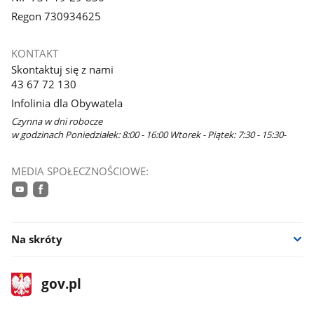
Regon 730934625
KONTAKT
Skontaktuj się z nami
43 67 72 130
Infolinia dla Obywatela
Czynna w dni robocze
w godzinach Poniedziałek: 8:00 - 16:00 Wtorek - Piątek: 7:30 - 15:30-
MEDIA SPOŁECZNOŚCIOWE:
youtube
facebook
Na skróty
stopka
Strona
gov.pl
gov.pl
główna