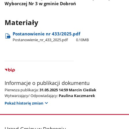
Wyborczej Nr 3 w gminie Dobroń
Materiały
Postanowienie nr 433/2025.pdf
Postanowienie​_nr​_433​_2025.pdf
0.10MB
Informacje o publikacji dokumentu
Pierwsza publikacja:
31.05.2025 14:59 Marcin Cieślak
Wytwarzający/ Odpowiadający:
Paulina Kaczmarek
Pokaż historię zmian
stopka
Urząd Gminy w Dobroniu