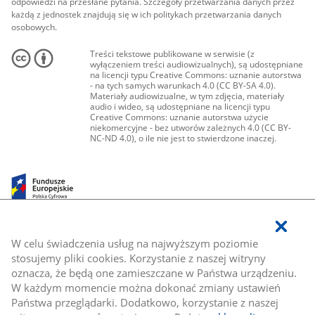
odpowiedzi na przesłane pytania. Szczegóły przetwarzania danych przez
każdą z jednostek znajdują się w ich politykach przetwarzania danych
osobowych.
Treści tekstowe publikowane w serwisie (z
wyłączeniem treści audiowizualnych), są udostępniane
na licencji typu Creative Commons: uznanie autorstwa
- na tych samych warunkach 4.0 (CC BY-SA 4.0).
Materiały audiowizualne, w tym zdjęcia, materiały
audio i wideo, są udostępniane na licencji typu
Creative Commons: uznanie autorstwa użycie
niekomercyjne - bez utworów zależnych 4.0 (CC BY-
NC-ND 4.0), o ile nie jest to stwierdzone inaczej.
W celu świadczenia usług na najwyższym poziomie
stosujemy pliki cookies. Korzystanie z naszej witryny
oznacza, że będą one zamieszczane w Państwa urządzeniu.
W każdym momencie można dokonać zmiany ustawień
Państwa przeglądarki. Dodatkowo, korzystanie z naszej