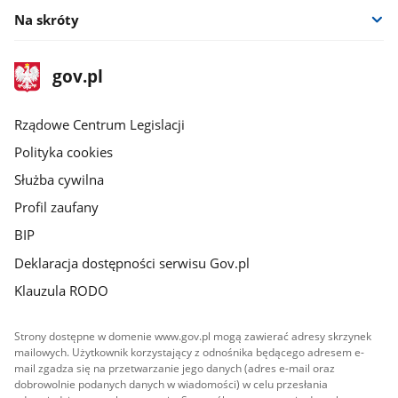
Na skróty
stopka
Strona
gov.pl
gov.pl
główna
Rządowe Centrum Legislacji
Polityka cookies
Służba cywilna
Profil zaufany
BIP
Deklaracja dostępności serwisu Gov.pl
Klauzula RODO
Strony dostępne w domenie www.gov.pl mogą zawierać adresy skrzynek
mailowych. Użytkownik korzystający z odnośnika będącego adresem e-
mail zgadza się na przetwarzanie jego danych (adres e-mail oraz
dobrowolnie podanych danych w wiadomości) w celu przesłania