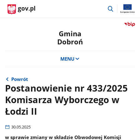
przejdź
gov.pl
do
wyszukiwar
Przejdź
do
Gmina
serwis
Dobroń
Biulety
Informa
Publicz
MENU
Gmina
Dobro
Powrót
Postanowienie nr 433/2025
Komisarza Wyborczego w
Łodzi II
30.05.2025
w sprawie zmiany w składzie Obwodowej Komisji