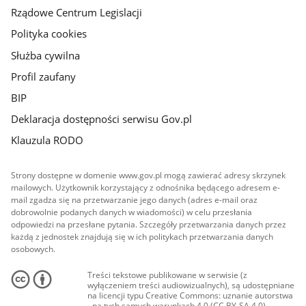
Rządowe Centrum Legislacji
Polityka cookies
Służba cywilna
Profil zaufany
BIP
Deklaracja dostępności serwisu Gov.pl
Klauzula RODO
Strony dostępne w domenie www.gov.pl mogą zawierać adresy skrzynek
mailowych. Użytkownik korzystający z odnośnika będącego adresem e-
mail zgadza się na przetwarzanie jego danych (adres e-mail oraz
dobrowolnie podanych danych w wiadomości) w celu przesłania
odpowiedzi na przesłane pytania. Szczegóły przetwarzania danych przez
każdą z jednostek znajdują się w ich politykach przetwarzania danych
osobowych.
Treści tekstowe publikowane w serwisie (z
wyłączeniem treści audiowizualnych), są udostępniane
na licencji typu Creative Commons: uznanie autorstwa
- na tych samych warunkach 4.0 (CC BY-SA 4.0).