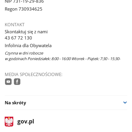
NIP 731-19-29-836
Regon 730934625
KONTAKT
Skontaktuj się z nami
43 67 72 130
Infolinia dla Obywatela
Czynna w dni robocze
w godzinach Poniedziałek: 8:00 - 16:00 Wtorek - Piątek: 7:30 - 15:30-
MEDIA SPOŁECZNOŚCIOWE:
youtube
facebook
Na skróty
stopka
Strona
gov.pl
gov.pl
główna