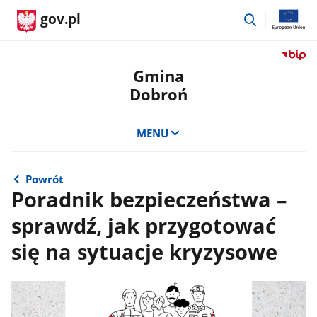
przejdź
gov.pl
do
wyszukiwar
Przejdź
do
Gmina
serwis
Dobroń
Biulety
Informa
Publicz
MENU
Gmina
Dobro
Powrót
Poradnik bezpieczeństwa –
sprawdź, jak przygotować
się na sytuacje kryzysowe