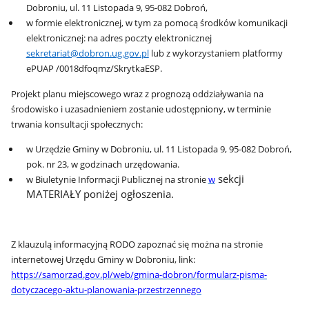
Dobroniu, ul. 11 Listopada 9, 95-082 Dobroń,
w formie elektronicznej, w tym za pomocą środków komunikacji
elektronicznej: na adres poczty elektronicznej
sekretariat@dobron.ug.gov.pl
lub z wykorzystaniem platformy
ePUAP /0018dfoqmz/SkrytkaESP.
Projekt planu miejscowego wraz z prognozą oddziaływania na
środowisko i uzasadnieniem zostanie udostępniony, w terminie
trwania konsultacji społecznych:
w Urzędzie Gminy w Dobroniu, ul. 11 Listopada 9, 95-082 Dobroń,
pok. nr 23, w godzinach urzędowania.
sekcji
w Biuletynie Informacji Publicznej na stronie
w
MATERIAŁY poniżej ogłoszenia.
Z klauzulą informacyjną RODO zapoznać się można na stronie
internetowej Urzędu Gminy w Dobroniu, link:
https://samorzad.gov.pl/web/gmina-dobron/formularz-pisma-
dotyczacego-aktu-planowania-przestrzennego