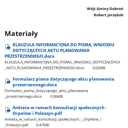
Wójt Gminy Dobroń
Robert Jarzębak
Materiały
KLAUZULA INFORMACYJNA DO PISMA, WNIOSKU
DOTYCZĄCEYCH AKTU PLANOWANIA
PRZESTRZENNEGO.docx
KLAUZULA​_INFORMACYJNA​_DO​_PISMA,​_WNIOSKU​_DOTYCZĄCEYCH​
_AKTU​_PLANOWANIA​_PRZESTRZENNEGO.docx
0.02MB
Formularz pisma dotyczącego aktu planowania
przestrzennego.docx
Formularz​_pisma​_dotyczącego​_aktu​_planowania​
_przestrzennego.docx
0.06MB
Ankieta w ramach konsultacji społecznych -
Orpelów i Poleszyn.pdf
Ankieta​_w​_ramach​_konsultacji​_społecznych​_-​_Orpelów​_i​
_Poleszyn.pdf
0.47MB