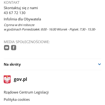
KONTAKT
Skontaktuj się z nami
43 67 72 130
Infolinia dla Obywatela
Czynna w dni robocze
w godzinach Poniedziałek: 8:00 - 16:00 Wtorek - Piątek: 7:30 - 15:30-
MEDIA SPOŁECZNOŚCIOWE:
youtube
facebook
Na skróty
stopka
Strona
gov.pl
gov.pl
główna
Rządowe Centrum Legislacji
Polityka cookies