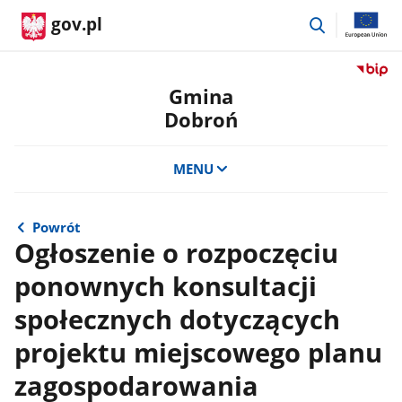
przejdź
gov.pl
do
wyszukiwar
Przejdź
do
Gmina
serwis
Dobroń
Biulety
Informa
Publicz
MENU
Gmina
Dobro
Powrót
Ogłoszenie o rozpoczęciu
ponownych konsultacji
społecznych dotyczących
projektu miejscowego planu
zagospodarowania