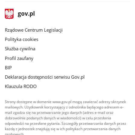
stopka
Strona
gov.pl
gov.pl
główna
Rządowe Centrum Legislacji
Polityka cookies
Służba cywilna
Profil zaufany
BIP
Deklaracja dostępności serwisu Gov.pl
Klauzula RODO
Strony dostępne w domenie www.gov.pl mogą zawierać adresy skrzynek
mailowych. Użytkownik korzystający z odnośnika będącego adresem e-
mail zgadza się na przetwarzanie jego danych (adres e-mail oraz
dobrowolnie podanych danych w wiadomości) w celu przesłania
odpowiedzi na przesłane pytania. Szczegóły przetwarzania danych przez
każdą z jednostek znajdują się w ich politykach przetwarzania danych
osobowych.