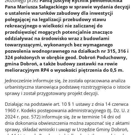
złożonego przez
Panią Justynę Rychlik pełnomocnika
Pana Mariusza Sałagackiego w sprawie wydania decyzji
o ustalenie warunków zabudowy dla inwestycji
polegającej na legalizacji przebudowy stawu
rekreacyjnego o wielkości nie zaliczanej do
przedsięwzięć mogących potencjalnie znacząco
oddziaływać na środowisko wraz z budowlami
towarzyszącymi, wykonanych bez wymaganego
pozwolenia wodnoprawnego na działkach nr 315, 316 i
324 położonych w obrębie geod. Dobroń Poduchowny,
gmina Dobroń, a także budowy zastawki na rowie
melioracyjnym RP4 o wysokości piętrzenia do 0,5 m.
Jednocześnie informuje się, że została opracowana analiza
urbanistyczna stanowiąca podstawę rozstrzygnięcia o istocie
sprawy i został przygotowany projekt decyzji.
Działając na podstawie art. 10 § 1 ustawy z dnia 14 czerwca
1960 r. Kodeks postępowania administracyjnego (tj. Dz. U. z
2024 r. poz. 572) informuje się, że w terminie 14 dni od
dnia dokonania obwieszczenia można zapoznać się z aktami
sprawy, składać wnioski i uwagi w Urzędzie Gminy Dobroń,