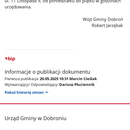
ul. 11 Listopada 9, od poniedziałku do piątku w godzinach
urzędowania.
Wójt Gminy Dobroń
Robert Jarzębak
Informacje o publikacji dokumentu
Pierwsza publikacja:
20.05.2025 10:31 Marcin Cieślak
Wytwarzający/ Odpowiadający:
Dariusz Płuciennik
Pokaż historię zmian
stopka
Urząd Gminy w Dobroniu