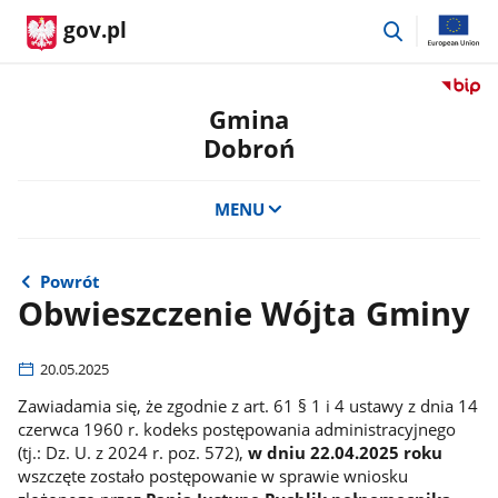
przejdź
gov.pl
do
wyszukiwar
Przejdź
do
Gmina
serwis
Dobroń
Biulety
Informa
Publicz
MENU
Gmina
Dobro
Powrót
Obwieszczenie Wójta Gminy
20.05.2025
Zawiadamia się, że zgodnie z art. 61 § 1 i 4 ustawy z dnia 14
czerwca 1960 r. kodeks postępowania administracyjnego
(tj.: Dz. U. z 2024 r. poz. 572),
w dniu 22.04.2025 roku
wszczęte zostało postępowanie w sprawie wniosku