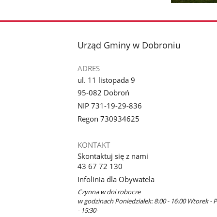
poprzednie
Pokaż
Pokaż
zdjęcia
zdjęcie
zdjęcie
1
2
z
z
stopka
Urząd Gminy w Dobroniu
galerii.
galerii.
ADRES
ul. 11 listopada 9
95-082 Dobroń
NIP 731-19-29-836
Regon 730934625
KONTAKT
Skontaktuj się z nami
43 67 72 130
Infolinia dla Obywatela
Czynna w dni robocze
w godzinach Poniedziałek: 8:00 - 16:00 Wtorek - P
- 15:30-