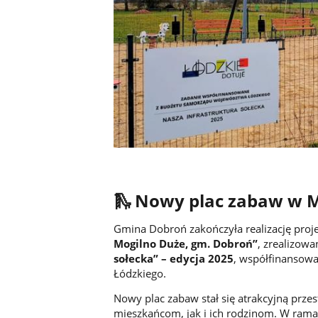
🛝
Nowy plac zabaw w M
Gmina Dobroń zakończyła realizację proj
Mogilno Duże, gm. Dobroń”
, zrealizo
sołecka” – edycja 2025
, współfinansow
Łódzkiego.
Nowy plac zabaw stał się atrakcyjną prze
mieszkańcom, jak i ich rodzinom. W ram