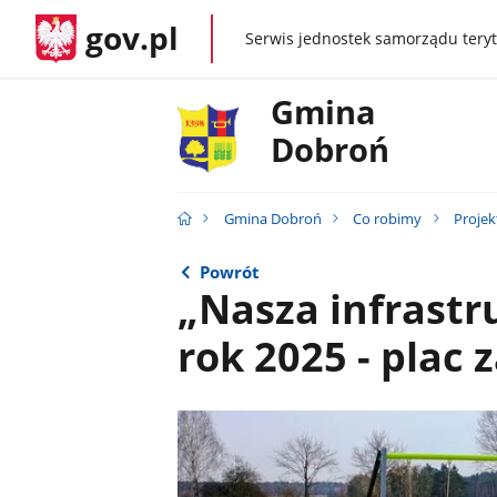
gov.pl
Serwis jednostek samorządu teryt
gov.pl
Gmina
Dobroń
Gmina Dobroń
Co robimy
Projek
Powrót
„Nasza infrastr
rok 2025 - plac