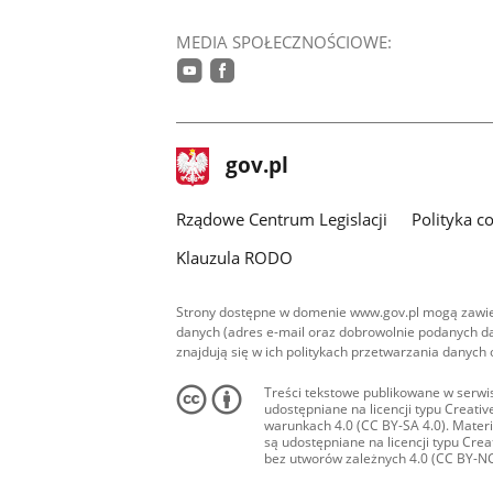
MEDIA SPOŁECZNOŚCIOWE:
youtube
facebook
stopka
Strona
gov.pl
gov.pl
główna
Rządowe Centrum Legislacji
Polityka c
Klauzula RODO
Strony dostępne w domenie www.gov.pl mogą zawier
danych (adres e-mail oraz dobrowolnie podanych da
znajdują się w ich politykach przetwarzania danych
Treści tekstowe publikowane w serwis
udostępniane na licencji typu Creat
warunkach 4.0 (CC BY-SA 4.0). Materia
są udostępniane na licencji typu Cr
bez utworów zależnych 4.0 (CC BY-NC-N