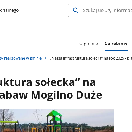
orialnego
O gminie
Co robimy
ty realizowane w gminie
„Nasza infrastruktura sołecka” na rok 2025 - p
uktura sołecka” na
 zabaw Mogilno Duże