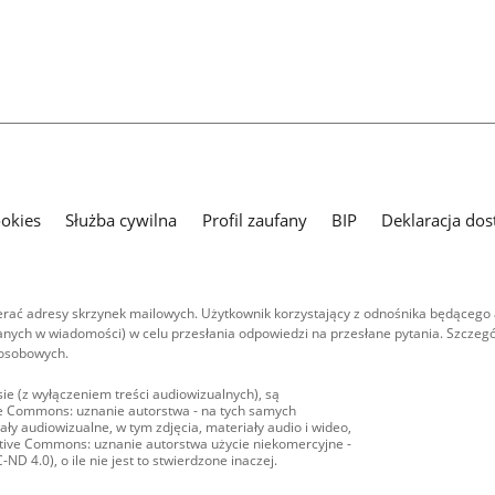
ookies
Służba cywilna
Profil zaufany
BIP
Deklaracja dos
ać adresy skrzynek mailowych. Użytkownik korzystający z odnośnika będącego 
nych w wiadomości) w celu przesłania odpowiedzi na przesłane pytania. Szczegó
 osobowych.
ie (z wyłączeniem treści audiowizualnych), są
ive Commons: uznanie autorstwa - na tych samych
ły audiowizualne, w tym zdjęcia, materiały audio i wideo,
eative Commons: uznanie autorstwa użycie niekomercyjne -
D 4.0), o ile nie jest to stwierdzone inaczej.