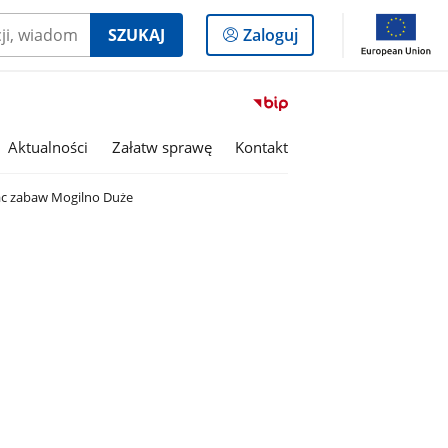
Logowanie
SZUKAJ
Zaloguj
do
panelu
Przejdź
do
serwisu
Aktualności
Załatw sprawę
Kontakt
Biuletyn
Informacji
lac zabaw Mogilno Duże
Publicznej
Gmina
Dobroń