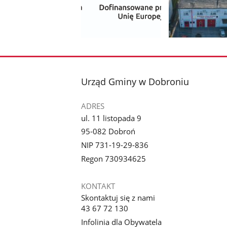
Pokaż
Pokaż
zdjęcie
zdjęcie
1
2
z
z
stopka
Urząd Gminy w Dobroniu
galerii.
galerii.
ADRES
ul. 11 listopada 9
95-082 Dobroń
NIP 731-19-29-836
Regon 730934625
KONTAKT
Skontaktuj się z nami
43 67 72 130
Infolinia dla Obywatela