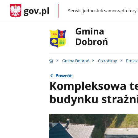
gov.pl
Serwis jednostek samorządu teryt
gov.pl
Gmina
Dobroń
Gmina Dobroń
Co robimy
Projek
Powrót
Kompleksowa t
budynku strażn