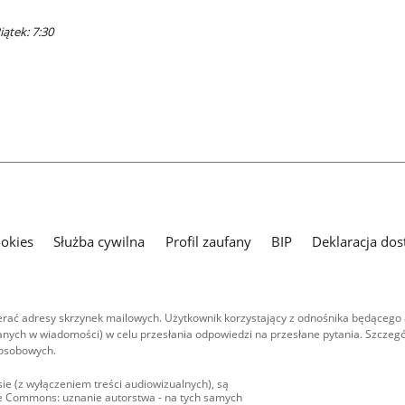
iątek: 7:30
ookies
Służba cywilna
Profil zaufany
BIP
Deklaracja dos
ać adresy skrzynek mailowych. Użytkownik korzystający z odnośnika będącego 
nych w wiadomości) w celu przesłania odpowiedzi na przesłane pytania. Szczegó
 osobowych.
ie (z wyłączeniem treści audiowizualnych), są
ive Commons: uznanie autorstwa - na tych samych