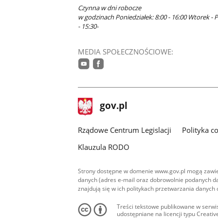
Czynna w dni robocze
w godzinach Poniedziałek: 8:00 - 16:00 Wtorek - P
- 15:30-
MEDIA SPOŁECZNOŚCIOWE:
youtube
facebook
stopka
Strona
gov.pl
gov.pl
główna
Rządowe Centrum Legislacji
Polityka c
Klauzula RODO
Strony dostępne w domenie www.gov.pl mogą zawier
danych (adres e-mail oraz dobrowolnie podanych da
znajdują się w ich politykach przetwarzania danych
Treści tekstowe publikowane w serwis
udostępniane na licencji typu Creat