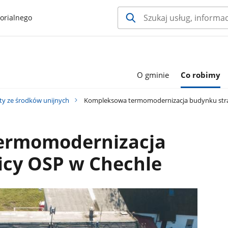
orialnego
O gminie
Co robimy
ty ze środków unijnych
Kompleksowa termomodernizacja budynku stra
ermomodernizacja
icy OSP w Chechle