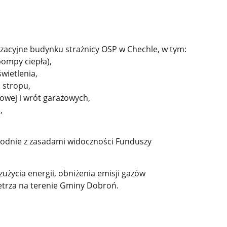
cyjne budynku strażnicy OSP w Chechle, w tym:
ompy ciepła),
świetlenia,
 stropu,
iowej i wrót garażowych,
,
zgodnie z zasadami widoczności Funduszy
 zużycia energii, obniżenia emisji gazów
ietrza na terenie Gminy Dobroń.