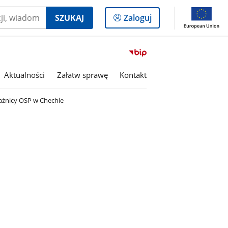
Logowanie
SZUKAJ
Zaloguj
do
panelu
Przejdź
do
serwisu
Aktualności
Załatw sprawę
Kontakt
Biuletyn
Informacji
żnicy OSP w Chechle
Publicznej
Gmina
Dobroń