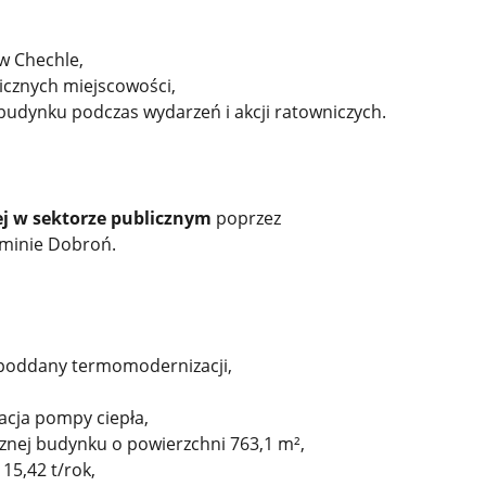
 w Chechle,
icznych miejscowości,
 budynku podczas wydarzeń i akcji ratowniczych.
j w sektorze publicznym
poprzez
minie Dobroń.
 poddany termomodernizacji,
alacja pompy ciepła,
znej budynku o powierzchni 763,1 m²,
 15,42 t/rok,