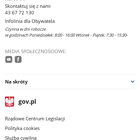
Skontaktuj się z nami
43 67 72 130
Infolinia dla Obywatela
Czynna w dni robocze
w godzinach Poniedziałek: 8:00 - 16:00 Wtorek - Piątek: 7:30 - 15:30-
MEDIA SPOŁECZNOŚCIOWE:
youtube
facebook
Na skróty
stopka
Strona
gov.pl
gov.pl
główna
Rządowe Centrum Legislacji
Polityka cookies
Służba cywilna