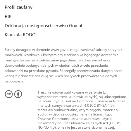
Profil zaufany
BIP
Deklaracja dostępności serwisu Gov.pl
Klauzula RODO
Strony dostępne w domenie www.gov.pl mogą zawierać adresy skrzynek
mailowych. Użytkownik korzystający z odnośnika będącego adresem e-
mail zgadza się na przetwarzanie jego danych (adres e-mail oraz
dobrowolnie podanych danych w wiadomości) w celu przesłania
odpowiedzi na przesłane pytania. Szczegóły przetwarzania danych przez
każdą z jednostek znajdują się w ich politykach przetwarzania danych
osobowych.
Treści tekstowe publikowane w serwisie (z
wyłączeniem treści audiowizualnych), są udostępniane
na licencji typu Creative Commons: uznanie autorstwa
- na tych samych warunkach 4.0 (CC BY-SA 4.0).
Materiały audiowizualne, w tym zdjęcia, materiały
audio i wideo, są udostępniane na licencji typu
Creative Commons: uznanie autorstwa użycie
niekomercyjne - bez utworów zależnych 4.0 (CC BY-
NC-ND 4.0), o ile nie jest to stwierdzone inaczej.