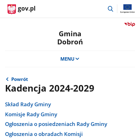
przejdź
gov.pl
do
wyszukiwar
Przejdź
do
Gmina
serwis
Dobroń
Biulety
Informa
Publicz
MENU
Gmina
Dobro
Powrót
Kadencja 2024-2029
Skład Rady Gminy
Komisje Rady Gminy
Ogłoszenia o posiedzeniach Rady Gminy
Ogłoszenia o obradach Komisji