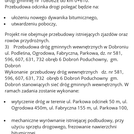
drogi gminnej nr 108062E do km 0+610.
Przebudowa odcinka drogi polegać będzie na:
ułożeniu nowego dywanika bitumicznego,
utwardzeniu poboczy,
Projekt nie obejmuje przebudowy istniejących zjazdów oraz
rowów przydrożnych.
3) Przebudowa dróg gminnych wewnętrznych w Dobroniu
ul. Podleśna, Ogrodowa, Fabryczna, Parkowa, dz. nr 581,
596, 607, 631, 732 obręb 6 Dobroń Poduchowny, gm.
Dobroń
Wykonanie przebudowy dróg wewnętrznych dz. nr 581,
596, 607, 631, 732 obręb 6 Dobroń Poduchowny gm.
Dobroń stanowiących sieć dróg gminnych wewnętrznych. W
ramach zadania zostanie wykonane:
wytyczenie dróg w terenie ul. Parkowa odcinek 50 m, ul.
Ogrodowa 450m, ul. Fabryczna 155 m, ul. Parkowa 100,
mechaniczne wyrównanie istniejącej podbudowy, przy
użyciu sprzętu drogowego, frezowanie nawierzchni
bitumicznej.