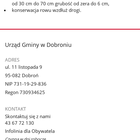
od 30 cm do 70 cm grubość od zera do 6 cm,
konserwacja rowu wzdłuż drogi.
stopka
Urząd Gminy w Dobroniu
ADRES
ul. 11 listopada 9
95-082 Dobroń
NIP 731-19-29-836
Regon 730934625
KONTAKT
Skontaktuj się z nami
43 67 72 130
Infolinia dla Obywatela
Czynna w dni robocze