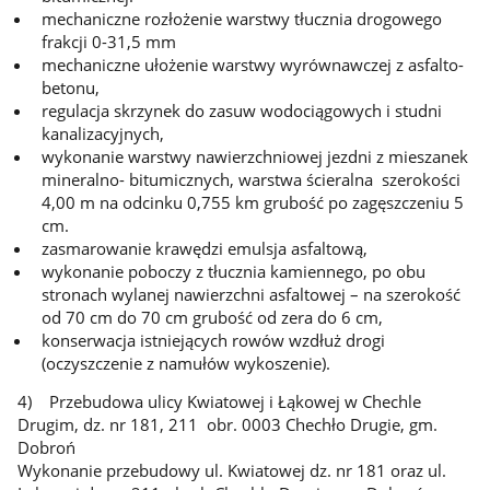
mechaniczne rozłożenie warstwy tłucznia drogowego
frakcji 0-31,5 mm
mechaniczne ułożenie warstwy wyrównawczej z asfalto-
betonu,
regulacja skrzynek do zasuw wodociągowych i studni
kanalizacyjnych,
wykonanie warstwy nawierzchniowej jezdni z mieszanek
mineralno- bitumicznych, warstwa ścieralna szerokości
4,00 m na odcinku 0,755 km grubość po zagęszczeniu 5
cm.
zasmarowanie krawędzi emulsja asfaltową,
wykonanie poboczy z tłucznia kamiennego, po obu
stronach wylanej nawierzchni asfaltowej – na szerokość
od 70 cm do 70 cm grubość od zera do 6 cm,
konserwacja istniejących rowów wzdłuż drogi
(oczyszczenie z namułów wykoszenie).
4) Przebudowa ulicy Kwiatowej i Łąkowej w Chechle
Drugim, dz. nr 181, 211 obr. 0003 Chechło Drugie, gm.
Dobroń
Wykonanie przebudowy ul. Kwiatowej dz. nr 181 oraz ul.