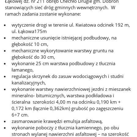
Łąkowej dz. nr 211 obręb Chechło Drugie gm. Dobroń
stanowiących sieć dróg gminnych wewnętrznych. W
ramach zadania zostanie wykonane:
wytyczenie drogi w terenie ul. Kwiatowa odcinek 192 m,
ul. Łąkowa175m
mechaniczne usunięcie istniejącej podbudowy, na
głębokość 10 cm,
mechaniczne wykorytowanie warstwy gruntu na
głębokość do 30 cm,
wykonanie 25 cm warstwa podbudowy z tłucznia
łamanego,
regulacja skrzynek do zasuw wodociągowych i studni
kanalizacyjnych,
wykonanie warstwy nawierzchniowej jezdni z mieszanek
mineralno- bitumicznych, warstwa podkładowa i
ścieralna szerokości 4,00 m na odcinku 0,190 km +
0,172 km (łącznie 0,362km) grubość po zagęszczeniu
6÷7 cm.
zasmarowanie krawędzi emulsja asfaltową,
wykonanie poboczy z tłucznia kamiennego, po obu
stronach wylanej nawierzchni asfaltowej – na szerokość