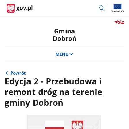
przejdź
gov.pl
do
wyszukiwar
Przejdź
do
Gmina
serwis
Dobroń
Biulety
Informa
Publicz
MENU
Gmina
Dobro
Powrót
Edycja 2 - Przebudowa i
remont dróg na terenie
gminy Dobroń