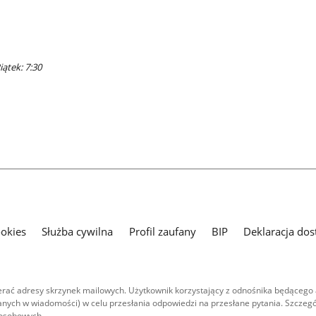
iątek: 7:30
ookies
Służba cywilna
Profil zaufany
BIP
Deklaracja dos
ać adresy skrzynek mailowych. Użytkownik korzystający z odnośnika będącego 
nych w wiadomości) w celu przesłania odpowiedzi na przesłane pytania. Szczegó
 osobowych.