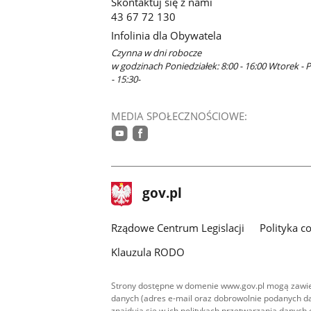
Skontaktuj się z nami
43 67 72 130
Infolinia dla Obywatela
Czynna w dni robocze
w godzinach Poniedziałek: 8:00 - 16:00 Wtorek - P
- 15:30-
MEDIA SPOŁECZNOŚCIOWE:
youtube
facebook
stopka
Strona
gov.pl
gov.pl
główna
Rządowe Centrum Legislacji
Polityka c
Klauzula RODO
Strony dostępne w domenie www.gov.pl mogą zawier
danych (adres e-mail oraz dobrowolnie podanych da
znajdują się w ich politykach przetwarzania danych