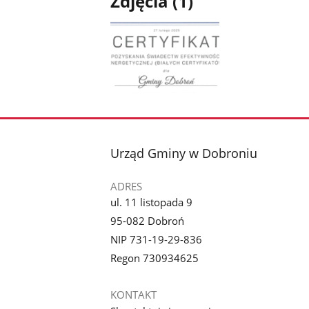
Zdjęcia (1)
Pokaż
zdjęcie
1
z
stopka
Urząd Gminy w Dobroniu
galerii.
ADRES
ul. 11 listopada 9
95-082 Dobroń
NIP 731-19-29-836
Regon 730934625
KONTAKT