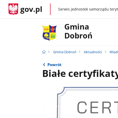
gov.pl
Serwis jednostek samorządu teryt
gov.pl
Gmina
Dobroń
Gmina Dobroń
Aktualności
Wiad
Powrót
Białe certyfika