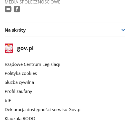
MEDIA SPOŁECZNOŚCIOWE:
youtube
facebook
Na skróty
stopka
Strona
gov.pl
gov.pl
główna
Rządowe Centrum Legislacji
Polityka cookies
Służba cywilna
Profil zaufany
BIP
Deklaracja dostępności serwisu Gov.pl
Klauzula RODO