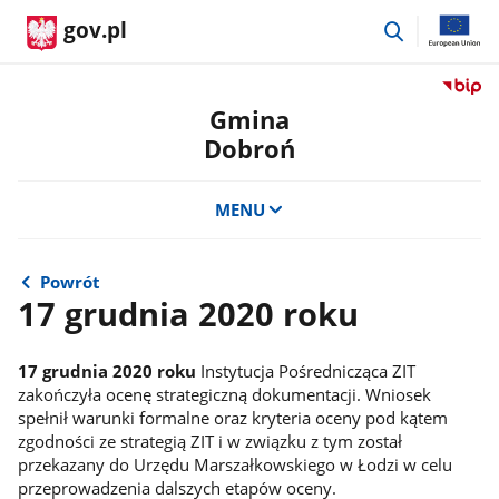
przejdź
gov.pl
do
wyszukiwar
Przejdź
do
Gmina
serwis
Dobroń
Biulety
Informa
Publicz
MENU
Gmina
Dobro
Powrót
17 grudnia 2020 roku
17 grudnia 2020 roku
Instytucja Pośrednicząca ZIT
zakończyła ocenę strategiczną dokumentacji. Wniosek
spełnił warunki formalne oraz kryteria oceny pod kątem
zgodności ze strategią ZIT i w związku z tym został
przekazany do Urzędu Marszałkowskiego w Łodzi w celu
przeprowadzenia dalszych etapów oceny.