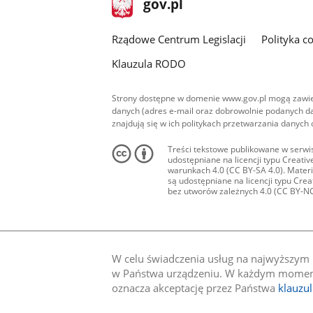
Strona
gov.pl
gov.pl
główna
Rządowe Centrum Legislacji
Polityka c
Klauzula RODO
Strony dostępne w domenie www.gov.pl mogą zawier
danych (adres e-mail oraz dobrowolnie podanych da
znajdują się w ich politykach przetwarzania danych
Treści tekstowe publikowane w serwis
udostępniane na licencji typu Creat
warunkach 4.0 (CC BY-SA 4.0). Materia
są udostępniane na licencji typu Cr
bez utworów zależnych 4.0 (CC BY-NC-N
W celu świadczenia usług na najwyższym p
w Państwa urządzeniu. W każdym momenci
oznacza akceptację przez Państwa
klauzu