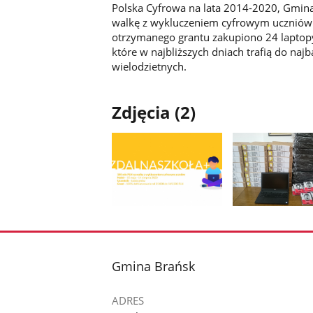
Polska Cyfrowa na lata 2014-2020, Gmina
walkę z wykluczeniem cyfrowym uczniów 
otrzymanego grantu zakupiono 24 laptop
które w najbliższych dniach trafią do naj
wielodzietnych.
Zdjęcia (2)
Pokaż
Pokaż
zdjęcie
zdjęcie
1
2
z
z
stopka
Gmina Brańsk
galerii.
galerii.
ADRES