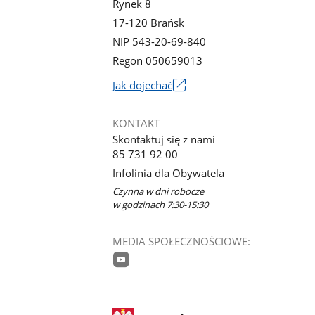
Rynek 8
17-120 Brańsk
NIP 543-20-69-840
Regon 050659013
Link
Jak dojechać
otworzy
się
KONTAKT
w
Skontaktuj się z nami
nowym
85 731 92 00
oknie
Infolinia dla Obywatela
Czynna w dni robocze
w godzinach 7:30-15:30
MEDIA SPOŁECZNOŚCIOWE:
youtube
stopka