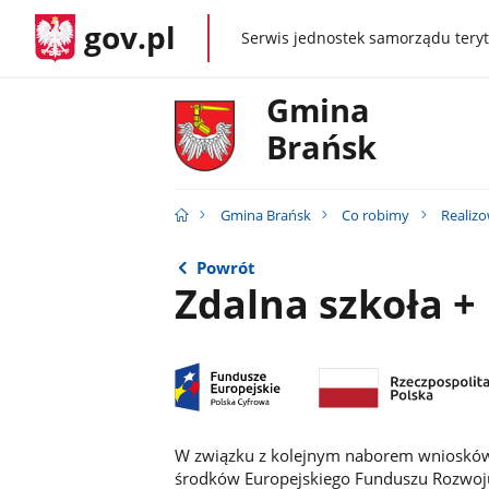
gov.pl
Serwis jednostek samorządu teryt
gov.pl
Gmina
Brańsk
Gmina Brańsk
Co robimy
Realiz
Powrót
Zdalna szkoła +
W związku z kolejnym naborem wniosków 
środków Europejskiego Funduszu Rozwoj