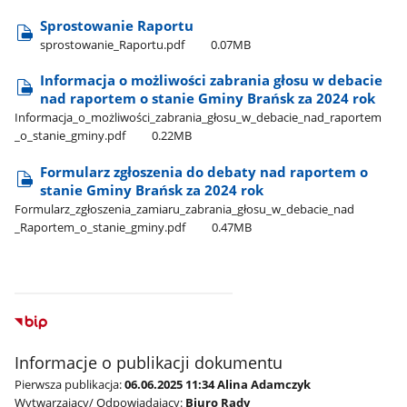
Sprostowanie Raportu
sprostowanie​_Raportu.pdf
0.07MB
Informacja o możliwości zabrania głosu w debacie
nad raportem o stanie Gminy Brańsk za 2024 rok
Informacja​_o​_możliwości​_zabrania​_głosu​_w​_debacie​_nad​_raportem​
_o​_stanie​_gminy.pdf
0.22MB
Formularz zgłoszenia do debaty nad raportem o
stanie Gminy Brańsk za 2024 rok
Formularz​_zgłoszenia​_zamiaru​_zabrania​_głosu​_w​_debacie​_nad​
_Raportem​_o​_stanie​_gminy.pdf
0.47MB
Informacje o publikacji dokumentu
Pierwsza publikacja:
06.06.2025 11:34 Alina Adamczyk
Wytwarzający/ Odpowiadający:
Biuro Rady