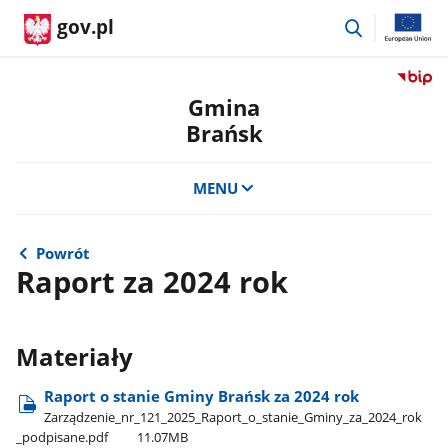
przejdź
gov.pl
do
wyszukiwar
Przejdź
do
Gmina
serwis
Brańsk
Biulety
Informa
Publicz
MENU
Gmina
Brańsk
Powrót
Raport za 2024 rok
Materiały
Raport o stanie Gminy Brańsk za 2024 rok
Zarządzenie​_nr​_121​_2025​_Raport​_o​_stanie​_Gminy​_za​_2024​_rok​
_podpisane.pdf
11.07MB