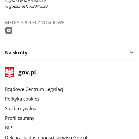
Czynna w dni robocze
w godzinach 7:30-15:30
MEDIA SPOŁECZNOŚCIOWE:
youtube
Na skróty
stopka
Strona
gov.pl
gov.pl
główna
Rządowe Centrum Legislacji
Polityka cookies
Służba cywilna
Profil zaufany
BIP
Deklaracja dostępności serwisu Gov.pl