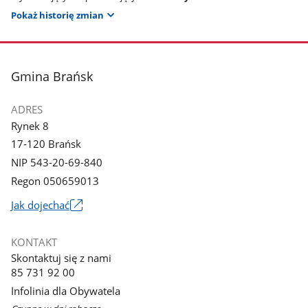
Pokaż historię zmian
stopka
Gmina Brańsk
ADRES
Rynek 8
17-120 Brańsk
NIP 543-20-69-840
Regon 050659013
Link
Jak dojechać
otworzy
się
KONTAKT
w
Skontaktuj się z nami
nowym
85 731 92 00
oknie
Infolinia dla Obywatela