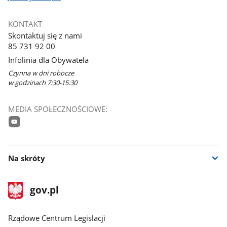
otworzy
się
KONTAKT
w
Skontaktuj się z nami
nowym
85 731 92 00
oknie
Infolinia dla Obywatela
Czynna w dni robocze
w godzinach 7:30-15:30
MEDIA SPOŁECZNOŚCIOWE:
youtube
Na skróty
stopka
Strona
gov.pl
gov.pl
główna
Rządowe Centrum Legislacji