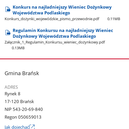
Konkurs na najładniejszy Wieniec Dożynkowy
Województwa Podlaskiego
Konkurs​_dożynki​_wojewódzkie​_pismo​_przewodnie.pdf
0.11MB
Regulamin Konkursu na najładniejszy Wieniec
Dożynkowy Województwa Podlaskiego
Załącznik​_1​_Regulamin​_Konkursu​_wieniec​_dożynkowy.pdf
0.13MB
stopka
Gmina Brańsk
ADRES
Rynek 8
17-120 Brańsk
NIP 543-20-69-840
Regon 050659013
Link
Jak dojechać